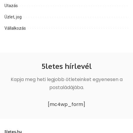
Utazás
Üzlet, jog
Vállalkozás
5letes hírlevél
Kapja meg heti legjobb ötleteinket egyenesen a
postaládájába.
[mc4wp_form]
5letes.hu