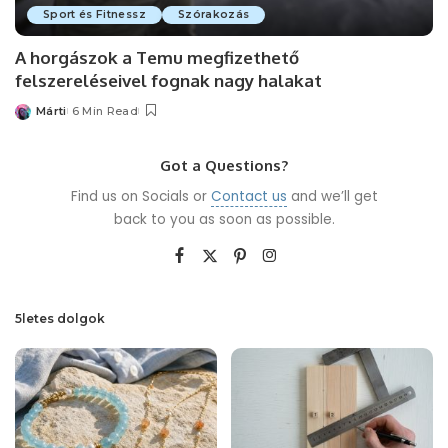
Sport és Fitnessz
Szórakozás
A horgászok a Temu megfizethető
felszereléseivel fognak nagy halakat
Márti
6 Min Read
Posted
by
Got a Questions?
Find us on Socials or
Contact us
and we’ll get
back to you as soon as possible.
5letes dolgok