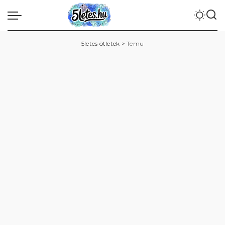
5letes ötletek
>
Temu