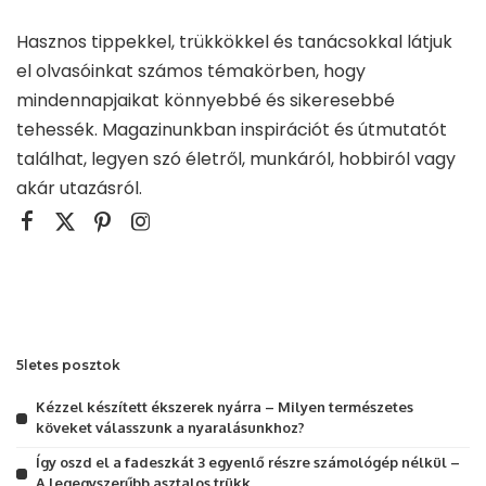
Hasznos tippekkel, trükkökkel és tanácsokkal látjuk
el olvasóinkat számos témakörben, hogy
mindennapjaikat könnyebbé és sikeresebbé
tehessék. Magazinunkban inspirációt és útmutatót
találhat, legyen szó életről, munkáról, hobbiról vagy
akár utazásról.
5letes posztok
Kézzel készített ékszerek nyárra – Milyen természetes
köveket válasszunk a nyaralásunkhoz?
Így oszd el a fadeszkát 3 egyenlő részre számológép nélkül –
A legegyszerűbb asztalos trükk