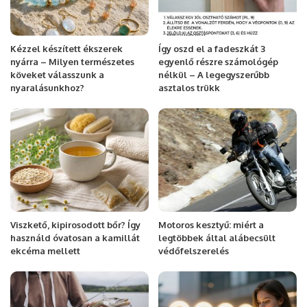
Kézzel készített ékszerek
Így oszd el a fadeszkát 3
nyárra – Milyen természetes
egyenlő részre számológép
köveket válasszunk a
nélkül – A legegyszerűbb
nyaralásunkhoz?
asztalos trükk
Viszkető, kipirosodott bőr? Így
Motoros kesztyű: miért a
használd óvatosan a kamillát
legtöbbek által alábecsült
ekcéma mellett
védőfelszerelés