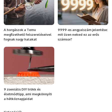
A horgászok a Temu
9999-es angyalszám jelentése:
megfizethető felszereléseivel
mit üzen neked ez az erős
fognak nagy halakat
számsor?
9 zseniális DIY trükk és
életmódtipp, ami megkönnyíti
a hétköznapjaidat