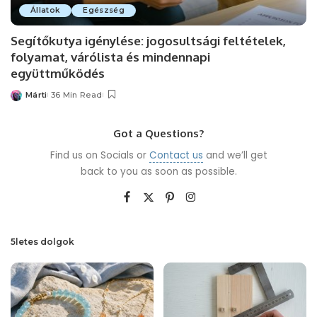
Állatok
Egészség
Segítőkutya igénylése: jogosultsági feltételek,
folyamat, várólista és mindennapi
együttműködés
Márti
36 Min Read
Posted
by
Got a Questions?
Find us on Socials or
Contact us
and we’ll get
back to you as soon as possible.
5letes dolgok