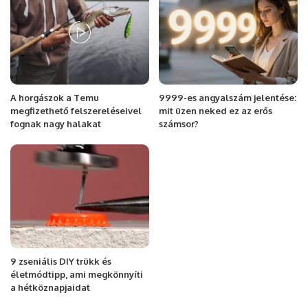
A horgászok a Temu
9999-es angyalszám jelentése:
megfizethető felszereléseivel
mit üzen neked ez az erős
fognak nagy halakat
számsor?
9 zseniális DIY trükk és
életmódtipp, ami megkönnyíti
a hétköznapjaidat