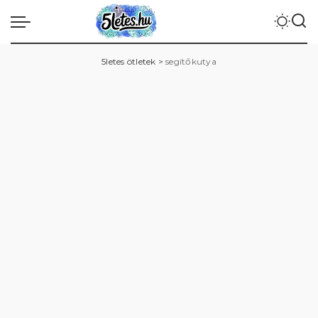
5letes ötletek
>
segítőkutya