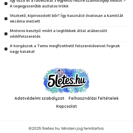
Így oszd el a fadeszkát 3 egyenlő részre számológép nélkül –
A legegyszerűbb asztalos trükk
Viszkető, kipirosodott bőr? Így használd óvatosan a kamillát
ekcéma mellett
Motoros kesztyű: miért a legtöbbek által alábecsült
védőfelszerelés
A horgászok a Temu megfizethető felszereléseivel fognak
nagy halakat
Adatvédelmi szabályzat
Felhasználási feltételek
Kapcsolat
©2025 5letes.hu. Minden jog fenntartva.