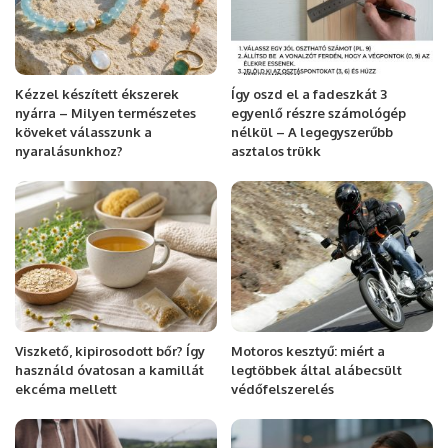
Kézzel készített ékszerek
Így oszd el a fadeszkát 3
nyárra – Milyen természetes
egyenlő részre számológép
köveket válasszunk a
nélkül – A legegyszerűbb
nyaralásunkhoz?
asztalos trükk
Viszkető, kipirosodott bőr? Így
Motoros kesztyű: miért a
használd óvatosan a kamillát
legtöbbek által alábecsült
ekcéma mellett
védőfelszerelés