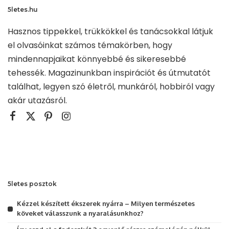
5letes.hu
Hasznos tippekkel, trükkökkel és tanácsokkal látjuk
el olvasóinkat számos témakörben, hogy
mindennapjaikat könnyebbé és sikeresebbé
tehessék. Magazinunkban inspirációt és útmutatót
találhat, legyen szó életről, munkáról, hobbiról vagy
akár utazásról.
5letes posztok
Kézzel készített ékszerek nyárra – Milyen természetes
köveket válasszunk a nyaralásunkhoz?