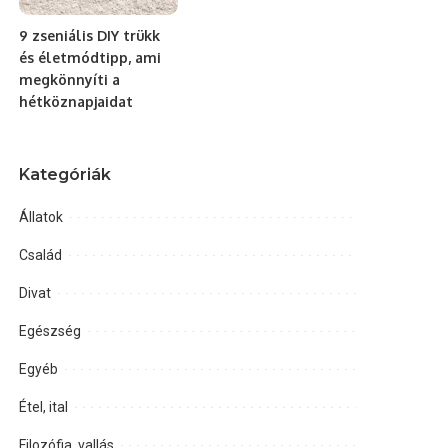
9 zseniális DIY trükk
és életmódtipp, ami
megkönnyíti a
hétköznapjaidat
Kategóriák
Állatok
Család
Divat
Egészség
Egyéb
Étel, ital
Filozófia, vallás