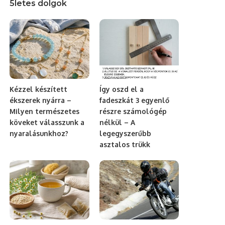
5letes dolgok
Kézzel készített
Így oszd el a
ékszerek nyárra –
fadeszkát 3 egyenlő
Milyen természetes
részre számológép
köveket válasszunk a
nélkül – A
nyaralásunkhoz?
legegyszerűbb
asztalos trükk