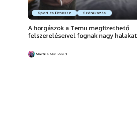
Sport és Fitnessz
Szórakozás
A horgászok a Temu megfizethető
felszereléseivel fognak nagy halakat
Márti
6 Min Read
Posted
by