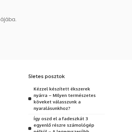
dájába.
5letes posztok
Kézzel készített ékszerek
nyárra – Milyen természetes
köveket válasszunk a
nyaralásunkhoz?
Így oszd el a fadeszkát 3
egyenlő részre számológép
nélkül – A legegyszerűbb