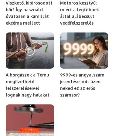
Viszkető, kipirosodott
Motoros kesztyű:
bőr? Így használd
miért a legtöbbek
óvatosan a kamillát
által alábecsült
ekcéma mellett
védőfelszerelés
A horgászok a Temu
9999-es angyalszám
megfizethető
jelentése: mit üzen
felszereléseivel
neked ez az erős
fognak nagy halakat
számsor?