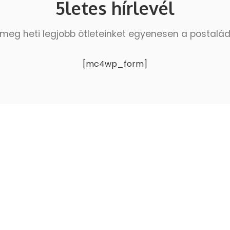
5letes hírlevél
meg heti legjobb ötleteinket egyenesen a postalá
[mc4wp_form]