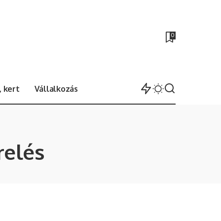
0
 kert
Vállalkozás
relés