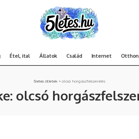
g
Étel, ital
Állatok
Család
Internet
Otthon,
5letes ötletek
>
olcsó horgászfelszerelés
ke:
olcsó horgászfelsze