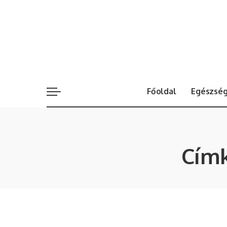
Főoldal
Egészsé
Cím