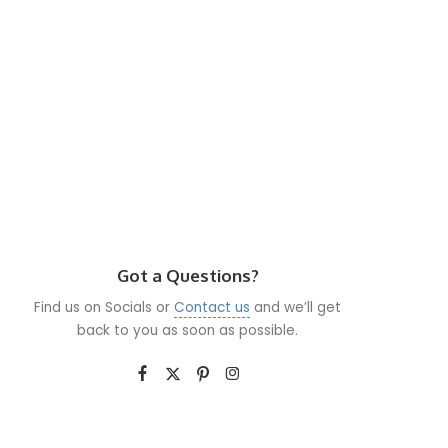
Got a Questions?
Find us on Socials or
Contact us
and we’ll get
back to you as soon as possible.