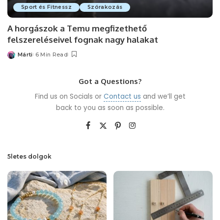
Sport és Fitnessz
Szórakozás
A horgászok a Temu megfizethető
felszereléseivel fognak nagy halakat
Márti
6 Min Read
Posted
by
Got a Questions?
Find us on Socials or
Contact us
and we’ll get
back to you as soon as possible.
5letes dolgok