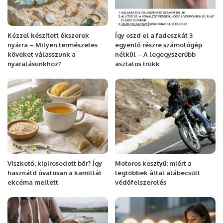
Kézzel készített ékszerek
Így oszd el a fadeszkát 3
nyárra – Milyen természetes
egyenlő részre számológép
köveket válasszunk a
nélkül – A legegyszerűbb
nyaralásunkhoz?
asztalos trükk
Viszkető, kipirosodott bőr? Így
Motoros kesztyű: miért a
használd óvatosan a kamillát
legtöbbek által alábecsült
ekcéma mellett
védőfelszerelés