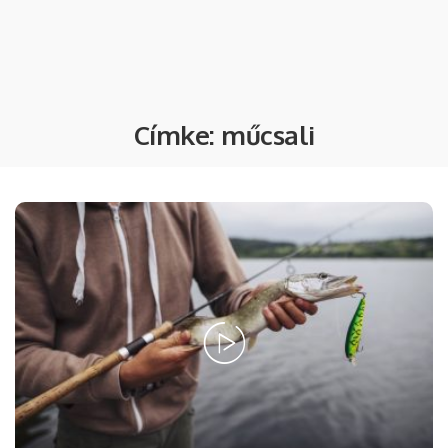
Címke:
műcsali