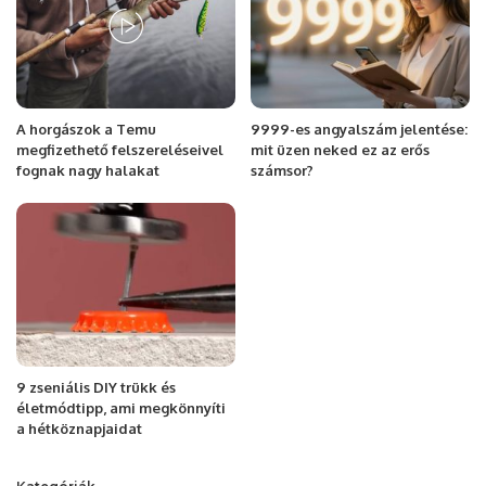
A horgászok a Temu
9999-es angyalszám jelentése:
megfizethető felszereléseivel
mit üzen neked ez az erős
fognak nagy halakat
számsor?
9 zseniális DIY trükk és
életmódtipp, ami megkönnyíti
a hétköznapjaidat