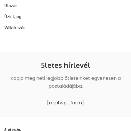
Utazás
Üzlet, jog
Vállalkozás
5letes hírlevél
Kapja meg heti legjobb ötleteinket egyenesen a
postaládájába.
[mc4wp_form]
5letes.hu