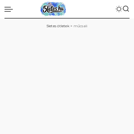
5letes ötletek
>
műcsali