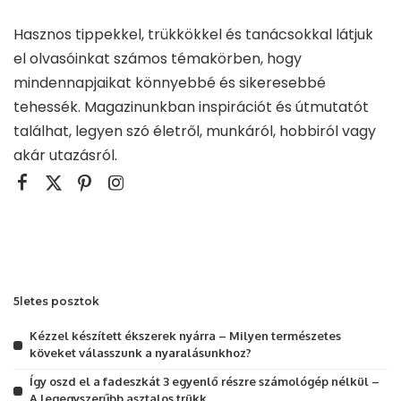
Hasznos tippekkel, trükkökkel és tanácsokkal látjuk
el olvasóinkat számos témakörben, hogy
mindennapjaikat könnyebbé és sikeresebbé
tehessék. Magazinunkban inspirációt és útmutatót
találhat, legyen szó életről, munkáról, hobbiról vagy
akár utazásról.
5letes posztok
Kézzel készített ékszerek nyárra – Milyen természetes
köveket válasszunk a nyaralásunkhoz?
Így oszd el a fadeszkát 3 egyenlő részre számológép nélkül –
A legegyszerűbb asztalos trükk