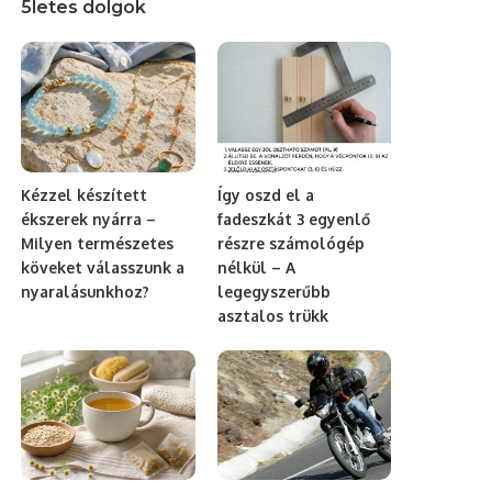
5letes dolgok
Kézzel készített
Így oszd el a
ékszerek nyárra –
fadeszkát 3 egyenlő
Milyen természetes
részre számológép
köveket válasszunk a
nélkül – A
nyaralásunkhoz?
legegyszerűbb
asztalos trükk