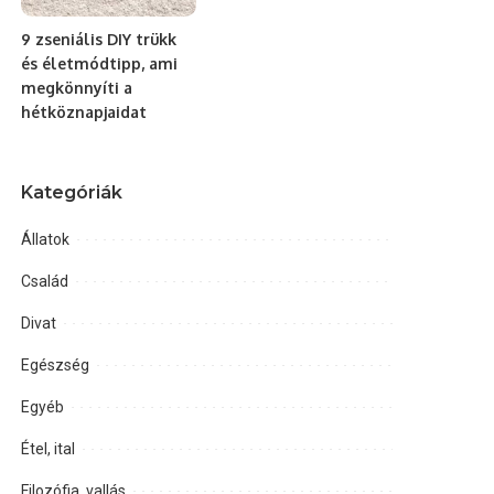
9 zseniális DIY trükk
és életmódtipp, ami
megkönnyíti a
hétköznapjaidat
Kategóriák
Állatok
Család
Divat
Egészség
Egyéb
Étel, ital
Filozófia, vallás