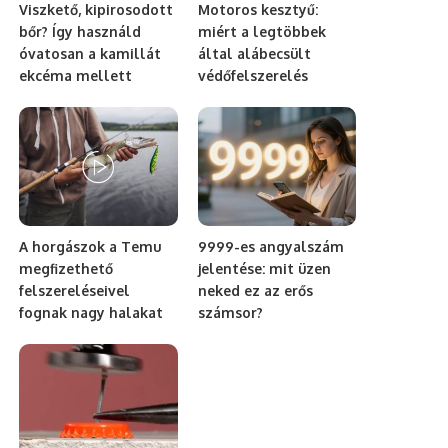
Viszkető, kipirosodott
Motoros kesztyű:
bőr? Így használd
miért a legtöbbek
óvatosan a kamillát
által alábecsült
ekcéma mellett
védőfelszerelés
A horgászok a Temu
9999-es angyalszám
megfizethető
jelentése: mit üzen
felszereléseivel
neked ez az erős
fognak nagy halakat
számsor?