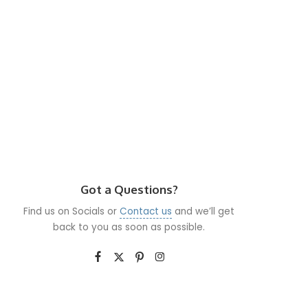
Got a Questions?
Find us on Socials or
Contact us
and we’ll get
back to you as soon as possible.