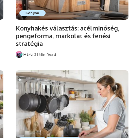
Konyha
Konyhakés választás: acélminőség,
pengeforma, markolat és fenési
stratégia
Márti
21 Min Read
Posted
by