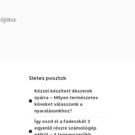
dájába.
5letes posztok
Kézzel készített ékszerek
nyárra – Milyen természetes
köveket válasszunk a
nyaralásunkhoz?
Így oszd el a fadeszkát 3
egyenlő részre számológép
nélkül – A legegyszerűbb