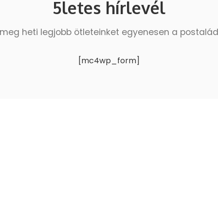
5letes hírlevél
meg heti legjobb ötleteinket egyenesen a postalá
[mc4wp_form]