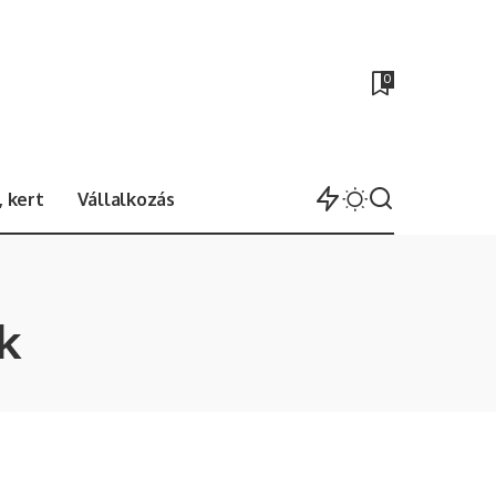
0
 kert
Vállalkozás
k