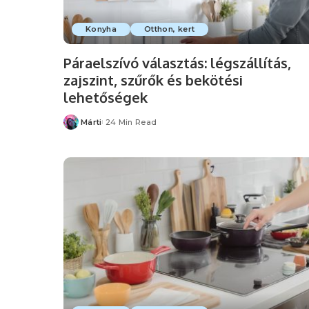
Konyha
Otthon, kert
Páraelszívó választás: légszállítás,
zajszint, szűrők és bekötési
lehetőségek
Márti
24 Min Read
Posted
by