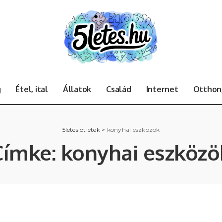
g
Étel, ital
Állatok
Család
Internet
Otthon,
5letes ötletek
>
konyhai eszközök
Címke:
konyhai eszközö