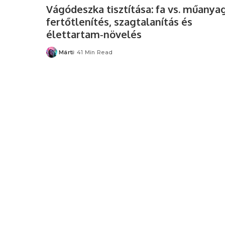
Vágódeszka tisztítása: fa vs. műanyag
fertőtlenítés, szagtalanítás és
élettartam‑növelés
Márti
41 Min Read
Posted
by