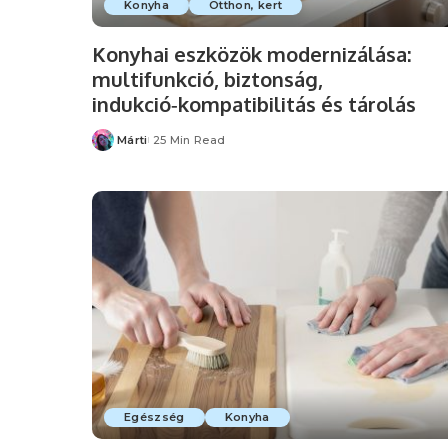
Konyha
Otthon, kert
Konyhai eszközök modernizálása:
multifunkció, biztonság,
indukció‑kompatibilitás és tárolás
Márti
25 Min Read
Posted
by
Egészség
Konyha