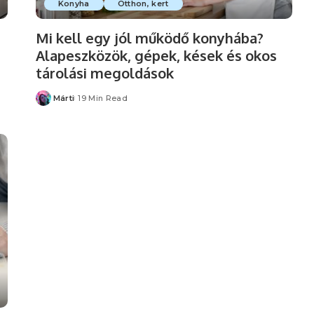
Konyha
Otthon, kert
Mi kell egy jól működő konyhába?
Alapeszközök, gépek, kések és okos
tárolási megoldások
Márti
19 Min Read
Posted
by