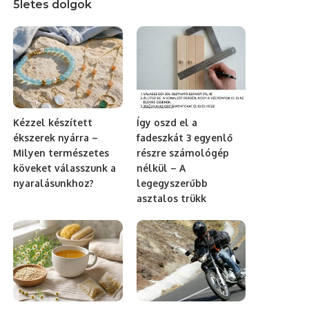
5letes dolgok
Kézzel készített
Így oszd el a
ékszerek nyárra –
fadeszkát 3 egyenlő
Milyen természetes
részre számológép
köveket válasszunk a
nélkül – A
nyaralásunkhoz?
legegyszerűbb
asztalos trükk