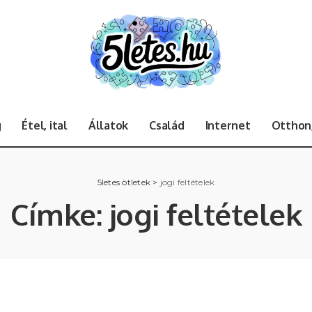
g
Étel, ital
Állatok
Család
Internet
Otthon,
5letes ötletek
>
jogi feltételek
Címke:
jogi feltételek