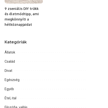
9 zseniális DIY trükk
és életmódtipp, ami
megkönnyíti a
hétköznapjaidat
Kategóriák
Állatok
Család
Divat
Egészség
Egyéb
Étel, ital
Filozófia, vallás