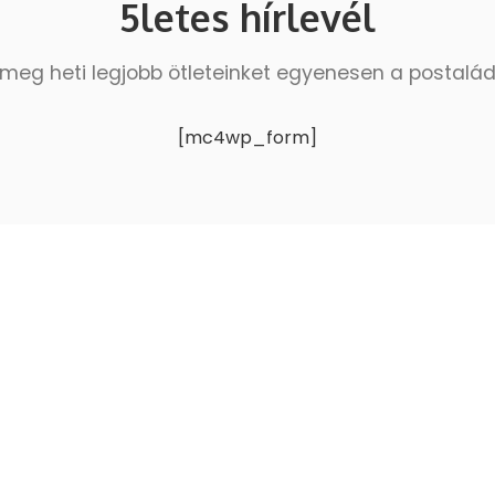
5letes hírlevél
meg heti legjobb ötleteinket egyenesen a postalá
[mc4wp_form]