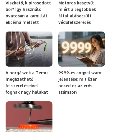
Viszkető, kipirosodott
Motoros kesztyű:
bőr? Így használd
miért a legtöbbek
óvatosan a kamillát
által alábecsült
ekcéma mellett
védőfelszerelés
A horgászok a Temu
9999-es angyalszám
megfizethető
jelentése: mit üzen
felszereléseivel
neked ez az erős
fognak nagy halakat
számsor?