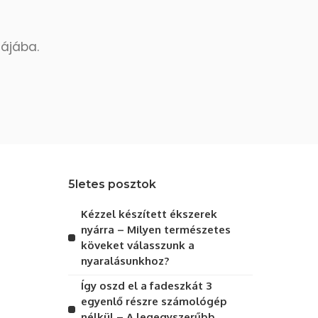
dájába.
5letes posztok
Kézzel készített ékszerek
nyárra – Milyen természetes
köveket válasszunk a
nyaralásunkhoz?
Így oszd el a fadeszkát 3
egyenlő részre számológép
nélkül – A legegyszerűbb