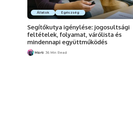
Állatok
Egészség
Segítőkutya igénylése: jogosultsági
feltételek, folyamat, várólista és
mindennapi együttműködés
Márti
36 Min Read
Posted
by