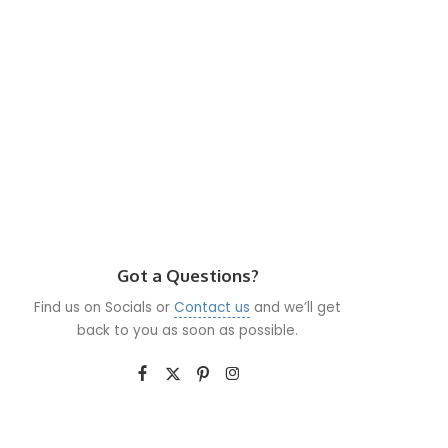
Got a Questions?
Find us on Socials or
Contact us
and we’ll get
back to you as soon as possible.