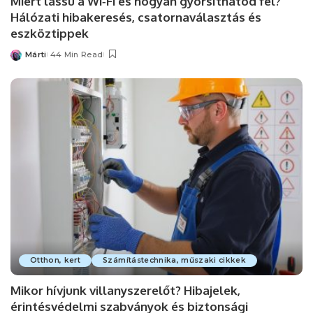
Miért lassú a Wi‑Fi és hogyan gyorsíthatod fel?
Hálózati hibakeresés, csatornaválasztás és
eszköztippek
Márti
44 Min Read
Posted
by
Otthon, kert
Számítástechnika, műszaki cikkek
Mikor hívjunk villanyszerelőt? Hibajelek,
érintésvédelmi szabványok és biztonsági