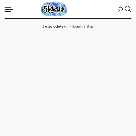
5letes ötletek
>
hibaelhárítás