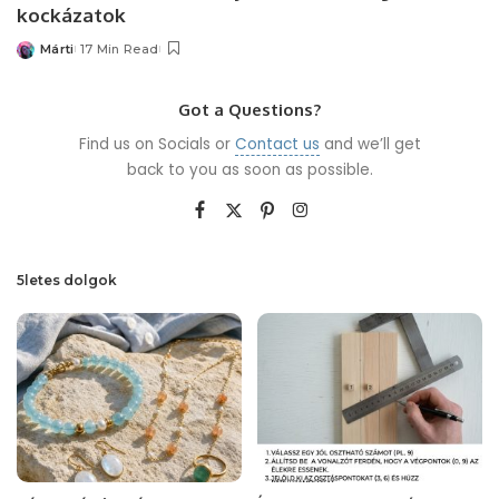
kockázatok
Márti
17 Min Read
Posted
by
Got a Questions?
Find us on Socials or
Contact us
and we’ll get
back to you as soon as possible.
5letes dolgok