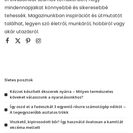
mindennapjaikat könnyebbé és sikeresebbé
tehessék. Magazinunkban inspirációt és útmutatót
találhat, legyen szó életről, munkáról, hobbiról vagy
akár utazásról.
5letes posztok
Kézzel készített ékszerek nyárra – Milyen természetes
köveket válasszunk a nyaralásunkhoz?
Így oszd el a fadeszkát 3 egyenlő részre számológép nélkül –
A legegyszerűbb asztalos trükk
Viszkető, kipirosodott bőr? Így használd óvatosan a kamillát
ekcéma mellett