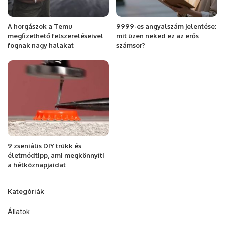
A horgászok a Temu
9999-es angyalszám jelentése:
megfizethető felszereléseivel
mit üzen neked ez az erős
fognak nagy halakat
számsor?
9 zseniális DIY trükk és
életmódtipp, ami megkönnyíti
a hétköznapjaidat
Kategóriák
Állatok