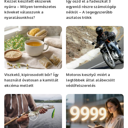
Kézzel készített ékszerek
Így oszd el a fadeszkát 3
nyárra – Milyen természetes
egyenlő részre számológép
köveket válasszunk a
nélkül – A legegyszerűbb
nyaralásunkhoz?
asztalos trükk
Viszkető, kipirosodott bőr? Így
Motoros kesztyű: miért a
használd óvatosan a kamillát
legtöbbek által alábecsült
ekcéma mellett
védőfelszerelés