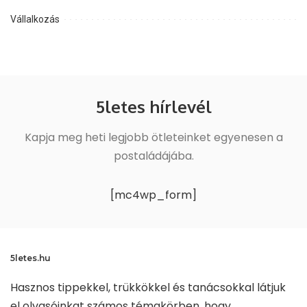
Vállalkozás
5letes hírlevél
Kapja meg heti legjobb ötleteinket egyenesen a
postaládájába.
[mc4wp_form]
5letes.hu
Hasznos tippekkel, trükkökkel és tanácsokkal látjuk
el olvasóinkat számos témakörben, hogy