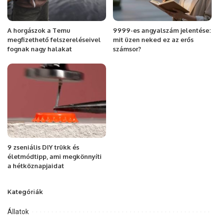
A horgászok a Temu
9999-es angyalszám jelentése:
megfizethető felszereléseivel
mit üzen neked ez az erős
fognak nagy halakat
számsor?
9 zseniális DIY trükk és
életmódtipp, ami megkönnyíti
a hétköznapjaidat
Kategóriák
Állatok