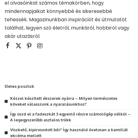
el olvasóinkat számos témakörben, hogy
mindennapjaikat könnyebbé és sikeresebbé
tehessék. Magazinunkban inspirációt és útmutatót
találhat, legyen szó életről, munkáról, hobbiról vagy
akár utazásról.
5letes posztok
Kézzel készített ékszerek nyárra – Milyen természetes
köveket válasszunk a nyaralásunkhoz?
Így oszd el a fadeszkát 3 egyenlő részre számológép nélkül –
A legegyszerűbb asztalos trükk
Viszkető, kipirosodott bőr? Így használd óvatosan a kamillát
ekcéma mellett