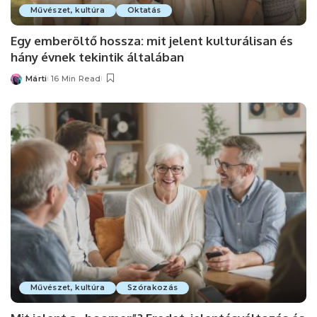
Művészet, kultúra
Oktatás
Egy emberöltő hossza: mit jelent kulturálisan és
hány évnek tekintik általában
Márti
16 Min Read
Posted
by
Művészet, kultúra
Szórakozás