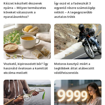
Kézzel készített ékszerek
Így oszd el a fadeszkát 3
nyárra – Milyen természetes
egyenlő részre számológép
köveket válasszunk a
nélkül – A legegyszerűbb
nyaralásunkhoz?
asztalos trükk
Viszkető, kipirosodott bőr? Így
Motoros kesztyű: miért a
használd óvatosan a kamillát
legtöbbek által alábecsült
ekcéma mellett
védőfelszerelés