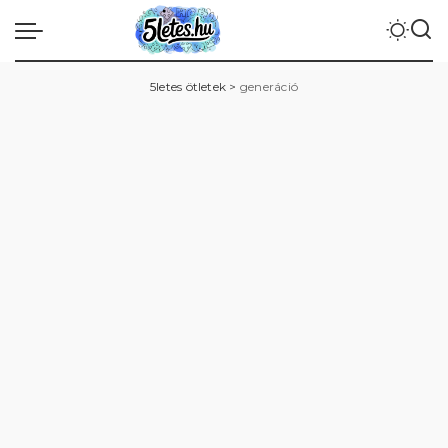
5letes ötletek
>
generáció