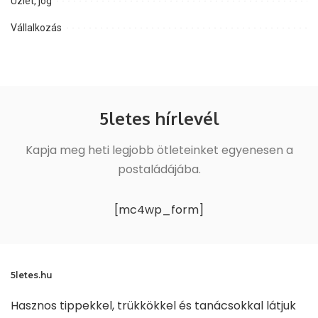
Üzlet, jog
Vállalkozás
5letes hírlevél
Kapja meg heti legjobb ötleteinket egyenesen a
postaládájába.
[mc4wp_form]
5letes.hu
Hasznos tippekkel, trükkökkel és tanácsokkal látjuk