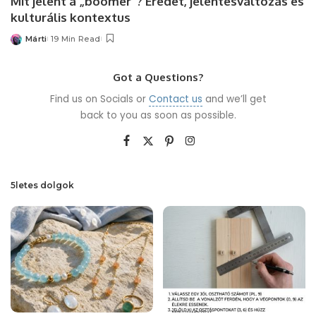
Mit jelent a „boomer”? Eredet, jelentésváltozás és
kulturális kontextus
Márti
19 Min Read
Posted
by
Got a Questions?
Find us on Socials or
Contact us
and we’ll get
back to you as soon as possible.
5letes dolgok