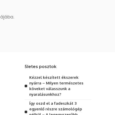
dájába.
5letes posztok
Kézzel készített ékszerek
nyárra – Milyen természetes
köveket válasszunk a
nyaralásunkhoz?
Így oszd el a fadeszkát 3
egyenlő részre számológép
nélkül – A legegyszerűbb