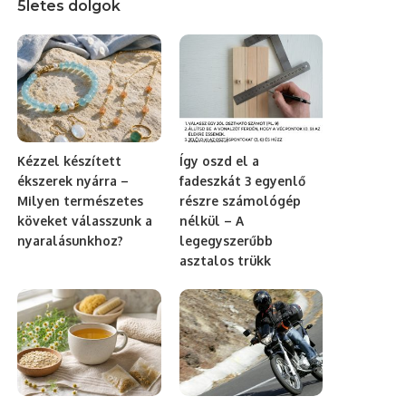
5letes dolgok
Kézzel készített
Így oszd el a
ékszerek nyárra –
fadeszkát 3 egyenlő
Milyen természetes
részre számológép
köveket válasszunk a
nélkül – A
nyaralásunkhoz?
legegyszerűbb
asztalos trükk