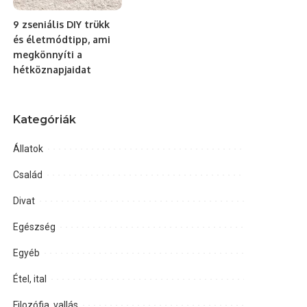
9 zseniális DIY trükk
és életmódtipp, ami
megkönnyíti a
hétköznapjaidat
Kategóriák
Állatok
Család
Divat
Egészség
Egyéb
Étel, ital
Filozófia, vallás