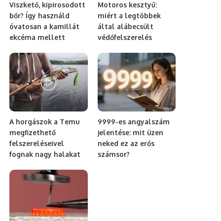
Viszkető, kipirosodott
Motoros kesztyű:
bőr? Így használd
miért a legtöbbek
óvatosan a kamillát
által alábecsült
ekcéma mellett
védőfelszerelés
A horgászok a Temu
9999-es angyalszám
megfizethető
jelentése: mit üzen
felszereléseivel
neked ez az erős
fognak nagy halakat
számsor?