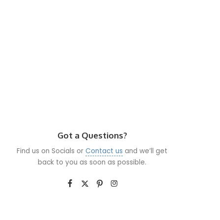
Got a Questions?
Find us on Socials or
Contact us
and we’ll get
back to you as soon as possible.