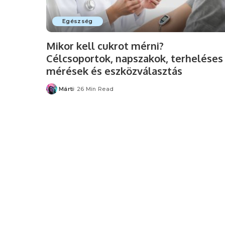
Egészség
Mikor kell cukrot mérni?
Célcsoportok, napszakok, terheléses
mérések és eszközválasztás
Márti
26 Min Read
Posted
by