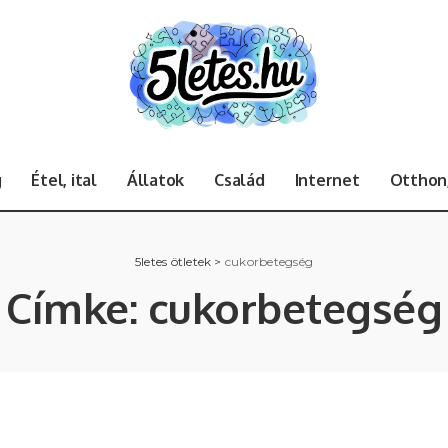
g
Étel, ital
Állatok
Család
Internet
Otthon,
5letes ötletek
>
cukorbetegség
Címke:
cukorbetegség