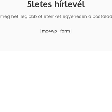
5letes hírlevél
meg heti legjobb ötleteinket egyenesen a postalá
[mc4wp_form]