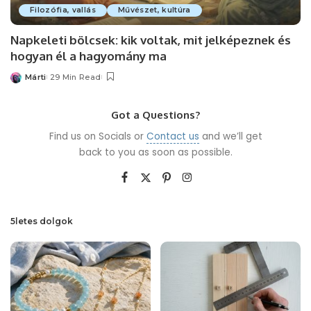
Filozófia, vallás
Művészet, kultúra
Napkeleti bölcsek: kik voltak, mit jelképeznek és
hogyan él a hagyomány ma
Márti
29 Min Read
Posted
by
Got a Questions?
Find us on Socials or
Contact us
and we’ll get
back to you as soon as possible.
5letes dolgok