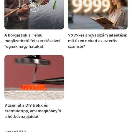
A horgászok a Temu
9999-es angyalszám jelentése:
megfizethető felszereléseivel
mit üzen neked ez az erős
fognak nagy halakat
számsor?
9 zseniális DIY trükk és
életmódtipp, ami megkönnyíti
a hétköznapjaidat