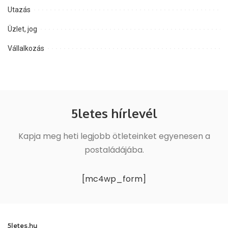
Utazás
Üzlet, jog
Vállalkozás
5letes hírlevél
Kapja meg heti legjobb ötleteinket egyenesen a
postaládájába.
[mc4wp_form]
5letes.hu