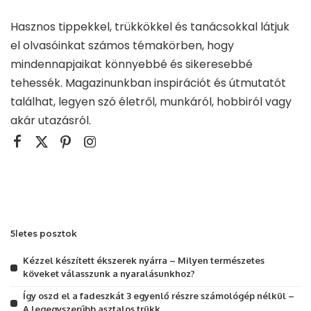
Hasznos tippekkel, trükkökkel és tanácsokkal látjuk
el olvasóinkat számos témakörben, hogy
mindennapjaikat könnyebbé és sikeresebbé
tehessék. Magazinunkban inspirációt és útmutatót
találhat, legyen szó életről, munkáról, hobbiról vagy
akár utazásról.
5letes posztok
Kézzel készített ékszerek nyárra – Milyen természetes
köveket válasszunk a nyaralásunkhoz?
Így oszd el a fadeszkát 3 egyenlő részre számológép nélkül –
A legegyszerűbb asztalos trükk