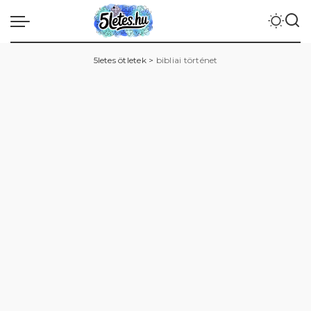
5letes ötletek
>
bibliai történet