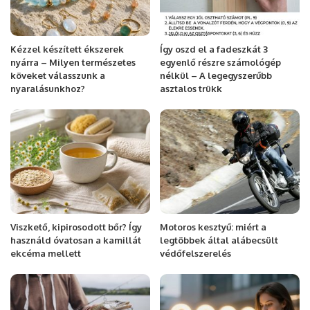
Kézzel készített ékszerek
Így oszd el a fadeszkát 3
nyárra – Milyen természetes
egyenlő részre számológép
köveket válasszunk a
nélkül – A legegyszerűbb
nyaralásunkhoz?
asztalos trükk
Viszkető, kipirosodott bőr? Így
Motoros kesztyű: miért a
használd óvatosan a kamillát
legtöbbek által alábecsült
ekcéma mellett
védőfelszerelés