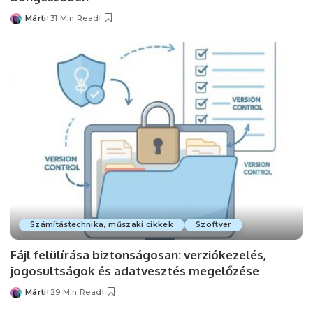
Márti
31 Min Read
Posted
by
Számítástechnika, műszaki cikkek
Szoftver
Fájl felülírása biztonságosan: verziókezelés,
jogosultságok és adatvesztés megelőzése
Márti
29 Min Read
Posted
by