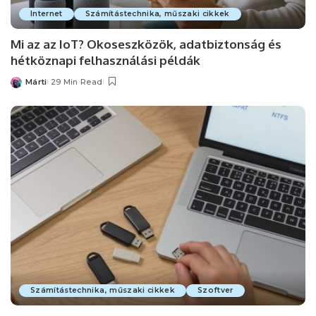
Internet
Számítástechnika, műszaki cikkek
Mi az az IoT? Okoseszközök, adatbiztonság és
hétköznapi felhasználási példák
Márti
29 Min Read
Posted
by
Számítástechnika, műszaki cikkek
Szoftver