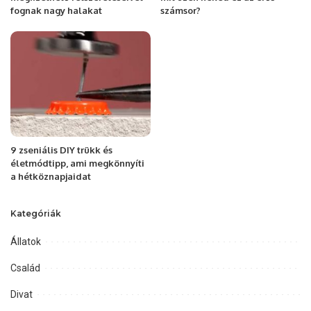
fognak nagy halakat
számsor?
9 zseniális DIY trükk és
életmódtipp, ami megkönnyíti
a hétköznapjaidat
Kategóriák
Állatok
Család
Divat