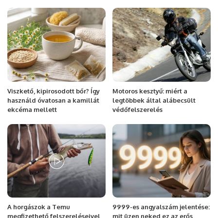
Viszkető, kipirosodott bőr? Így
Motoros kesztyű: miért a
használd óvatosan a kamillát
legtöbbek által alábecsült
ekcéma mellett
védőfelszerelés
A horgászok a Temu
9999-es angyalszám jelentése:
megfizethető felszereléseivel
mit üzen neked ez az erős