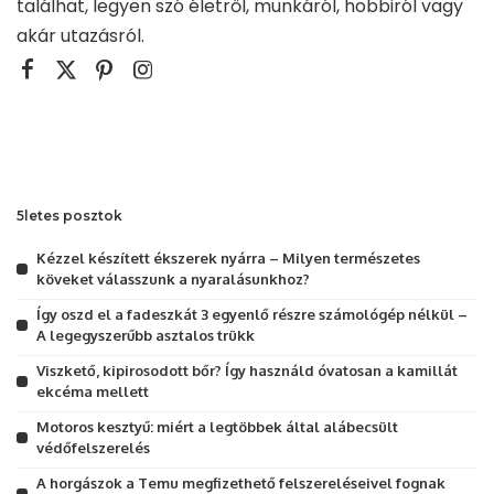
találhat, legyen szó életről, munkáról, hobbiról vagy
akár utazásról.
5letes posztok
Kézzel készített ékszerek nyárra – Milyen természetes
köveket válasszunk a nyaralásunkhoz?
Így oszd el a fadeszkát 3 egyenlő részre számológép nélkül –
A legegyszerűbb asztalos trükk
Viszkető, kipirosodott bőr? Így használd óvatosan a kamillát
ekcéma mellett
Motoros kesztyű: miért a legtöbbek által alábecsült
védőfelszerelés
A horgászok a Temu megfizethető felszereléseivel fognak