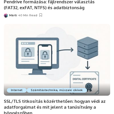
Pendrive formázása: fájlrendszer választás
(FAT32, exFAT, NTFS) és adatbiztonság
Márti
40 Min Read
Posted
by
Internet
Számítástechnika, műszaki cikkek
SSL/TLS titkosítás közérthetően: hogyan védi az
adatforgalmat és mit jelent a tanúsítvány a
böngészőben