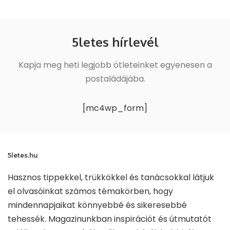
5letes hírlevél
Kapja meg heti legjobb ötleteinket egyenesen a
postaládájába.
[mc4wp_form]
5letes.hu
Hasznos tippekkel, trükkökkel és tanácsokkal látjuk
el olvasóinkat számos témakörben, hogy
mindennapjaikat könnyebbé és sikeresebbé
tehessék. Magazinunkban inspirációt és útmutatót