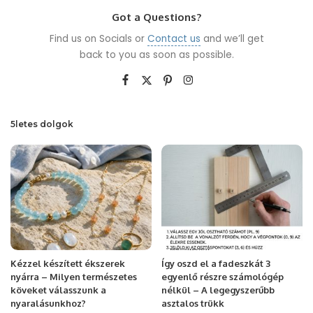
Got a Questions?
Find us on Socials or
Contact us
and we’ll get
back to you as soon as possible.
5letes dolgok
Kézzel készített ékszerek
Így oszd el a fadeszkát 3
nyárra – Milyen természetes
egyenlő részre számológép
köveket válasszunk a
nélkül – A legegyszerűbb
nyaralásunkhoz?
asztalos trükk