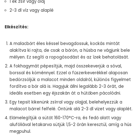
1 ek zsír vagy olaj
2-3 dl víz vagy alaplé
Elkészítés:
A malacbőrt éles késsel bevagdossuk, kockás mintát
alakítva ki rajta, de csak a bőrön, a húsba ne vágjunk bele
mélyen. Ez segíti a ropogósodást és az ízek behatolását.
A fokhagymát pépesítjük, majd összekeverjük a sóval,
borssal és köménnyel. Ezzel a fűszerkeverékkel alaposan
bedörzsöljük a malacot minden oldalról, különös figyelmet
fordítva a bőr alá is. Hagyjuk állni legalább 2-3 órát, de
ideális esetben egy éjszakán át a hűtőben pácolódni.
Egy tepsit kikenünk zsírral vagy olajjal, belehelyezzük a
malacot bőrrel felfelé. Öntünk alá 2-3 dl vizet vagy alaplét.
Előmelegítjük a sütőt 160-170°C-ra, és fedő alatt vagy
alufóliával letakarva sütjük 1,5-2 órán keresztül, amíg a hús
megpuhul.