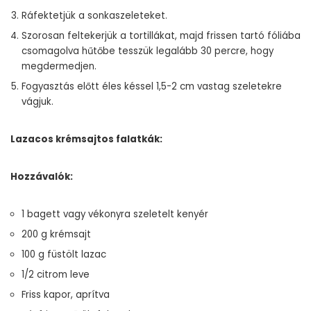
Ráfektetjük a sonkaszeleteket.
Szorosan feltekerjük a tortillákat, majd frissen tartó fóliába
csomagolva hűtőbe tesszük legalább 30 percre, hogy
megdermedjen.
Fogyasztás előtt éles késsel 1,5-2 cm vastag szeletekre
vágjuk.
Lazacos krémsajtos falatkák:
Hozzávalók:
1 bagett vagy vékonyra szeletelt kenyér
200 g krémsajt
100 g füstölt lazac
1/2 citrom leve
Friss kapor, aprítva