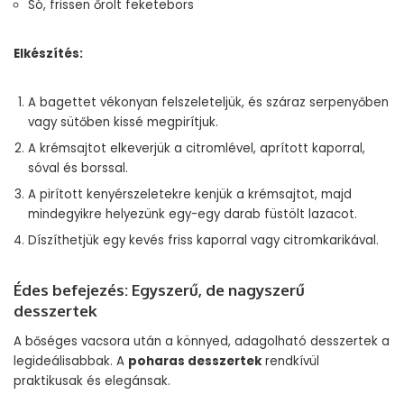
Só, frissen őrölt feketebors
Elkészítés:
A bagettet vékonyan felszeleteljük, és száraz serpenyőben
vagy sütőben kissé megpirítjuk.
A krémsajtot elkeverjük a citromlével, aprított kaporral,
sóval és borssal.
A pirított kenyérszeletekre kenjük a krémsajtot, majd
mindegyikre helyezünk egy-egy darab füstölt lazacot.
Díszíthetjük egy kevés friss kaporral vagy citromkarikával.
Édes befejezés: Egyszerű, de nagyszerű
desszertek
A bőséges vacsora után a könnyed, adagolható desszertek a
legideálisabbak. A
poharas desszertek
rendkívül
praktikusak és elegánsak.