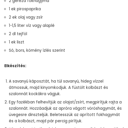
2 gerezd fokhagyma
1 ek pirospaprika
2 ek olaj vagy zsír
1-1,5 liter víz vagy alaplé
2 dl tejföl
1 ek liszt
Só, bors, kömény ízlés szerint
Elkészítés:
A savanyú káposztát, ha túl savanyú, hideg vízzel
átmossuk, majd kinyomkodjuk. A füstölt kolbászt és
szalonnát kockákra vágjuk.
Egy fazékban felhevítjük az olajat/zsírt, megpirítjuk rajta a
szalonnát. Hozzáadjuk az apróra vágott vöröshagymát, és
üvegesre dinszteljük. Beletesszük az aprított fokhagymát
és a kolbászt, majd pár percig pirítjuk.