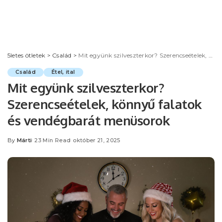
5letes ötletek
>
Család
>
Mit együnk szilveszterkor? Szerencseételek, könnyű falatok és vendégbarát menüsorok
Család
Étel, ital
Mit együnk szilveszterkor?
Szerencseételek, könnyű falatok
és vendégbarát menüsorok
By
Márti
23 Min Read
október 21, 2025
Posted
by