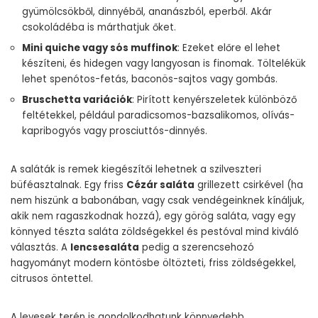
gyümölcsökből, dinnyéből, ananászból, eperből. Akár
csokoládéba is márthatjuk őket.
Mini quiche vagy sós muffinok
: Ezeket előre el lehet
készíteni, és hidegen vagy langyosan is finomak. Töltelékük
lehet spenótos-fetás, baconös-sajtos vagy gombás.
Bruschetta variációk
: Pirított kenyérszeletek különböző
feltétekkel, például paradicsomos-bazsalikomos, olívás-
kapribogyós vagy prosciuttós-dinnyés.
A saláták is remek kiegészítői lehetnek a szilveszteri
büféasztalnak. Egy friss
Cézár saláta
grillezett csirkével (ha
nem hiszünk a babonában, vagy csak vendégeinknek kínáljuk,
akik nem ragaszkodnak hozzá), egy görög saláta, vagy egy
könnyed tészta saláta zöldségekkel és pestóval mind kiváló
választás. A
lencsesaláta
pedig a szerencsehozó
hagyományt modern köntösbe öltözteti, friss zöldségekkel,
citrusos öntettel.
A levesek terén is gondolkodhatunk könnyedebb