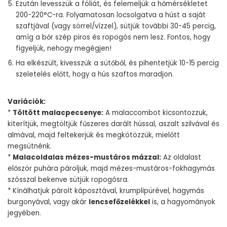
Ezután levesszük a fóliát, és felemeljük a hőmérsékletet
200-220°C-ra. Folyamatosan locsolgatva a húst a saját
szaftjával (vagy sörrel/vízzel), sütjük további 30-45 percig,
amíg a bőr szép piros és ropogós nem lesz. Fontos, hogy
figyeljük, nehogy megégjen!
Ha elkészült, kivesszük a sütőből, és pihentetjük 10-15 percig
szeletelés előtt, hogy a hús szaftos maradjon.
Variációk:
*
Töltött malacpecsenye:
A malaccombot kicsontozzuk,
kiterítjük, megtöltjük fűszeres darált hússal, aszalt szilvával és
almával, majd feltekerjük és megkötözzük, mielőtt
megsütnénk.
*
Malacoldalas mézes-mustáros mázzal:
Az oldalast
először puhára pároljuk, majd mézes-mustáros-fokhagymás
szósszal bekenve sütjük ropogósra.
* Kínálhatjuk párolt káposztával, krumplipürével, hagymás
burgonyával, vagy akár
lencsefőzelékkel
is, a hagyományok
jegyében.