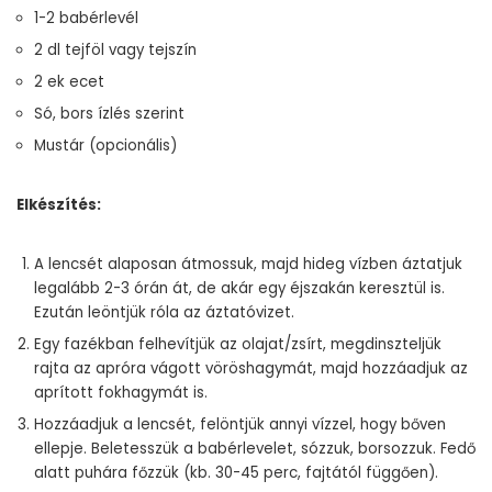
1-2 babérlevél
2 dl tejföl vagy tejszín
2 ek ecet
Só, bors ízlés szerint
Mustár (opcionális)
Elkészítés:
A lencsét alaposan átmossuk, majd hideg vízben áztatjuk
legalább 2-3 órán át, de akár egy éjszakán keresztül is.
Ezután leöntjük róla az áztatóvizet.
Egy fazékban felhevítjük az olajat/zsírt, megdinszteljük
rajta az apróra vágott vöröshagymát, majd hozzáadjuk az
aprított fokhagymát is.
Hozzáadjuk a lencsét, felöntjük annyi vízzel, hogy bőven
ellepje. Beletesszük a babérlevelet, sózzuk, borsozzuk. Fedő
alatt puhára főzzük (kb. 30-45 perc, fajtától függően).