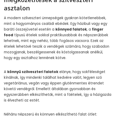
asztalon
A modern szilveszteri ünnepségek gyakran kötetlenebbek,
mint a hagyományos családi ebédek. Egy házibuli vagy egy
baráti összejövetel esetén a
könnyed falatok
, a
finger
food
típusú ételek sokkal praktikusabbak és népszerűbbek
lehetnek, mint egy nehéz, több fogásos vacsora. Ezek az
ételek lehetővé teszik a vendégek számára, hogy szabadon
mozogjanak, beszélgessenek és kóstolgassanak anélkül,
hogy egy asztalhoz lennének kötve.
A
könnyű szilveszteri falatok
előnye, hogy sokféleséget
kínálnak, így mindenki találhat kedvére valót, legyen szó
vegetáriánus, vegán vagy éppen gluténmentes étrendet
követő vendégről. Emellett általában gyorsabban és
egyszerűbben elkészíthetők, mint a főételek, így a házigazda
is élvezheti az estét.
Néhány népszerű és könnyen elkészíthető falat ötlet: