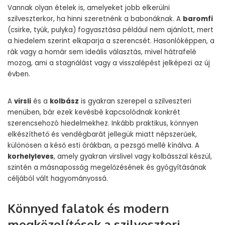
Vannak olyan ételek is, amelyeket jobb elkerülni
szilveszterkor, ha hinni szeretnénk a babonáknak. A
baromfi
(csirke, tyúk, pulyka) fogyasztása például nem ajánlott, mert
a hiedelem szerint elkaparja a szerencsét. Hasonlóképpen, a
rák vagy a homár sem ideális választás, mivel hátrafelé
mozog, ami a stagnálást vagy a visszalépést jelképezi az új
évben.
A
virsli
és a
kolbász
is gyakran szerepel a szilveszteri
menüben, bár ezek kevésbé kapcsolódnak konkrét
szerencsehozó hiedelmekhez. Inkább praktikus, könnyen
elkészíthető és vendégbarát jellegük miatt népszerűek,
különösen a késő esti órákban, a pezsgő mellé kínálva. A
korhelyleves
, amely gyakran virslivel vagy kolbásszal készül,
szintén a másnaposság megelőzésének és gyógyításának
céljából vált hagyományossá.
Könnyed falatok és modern
megközelítések a szilveszteri