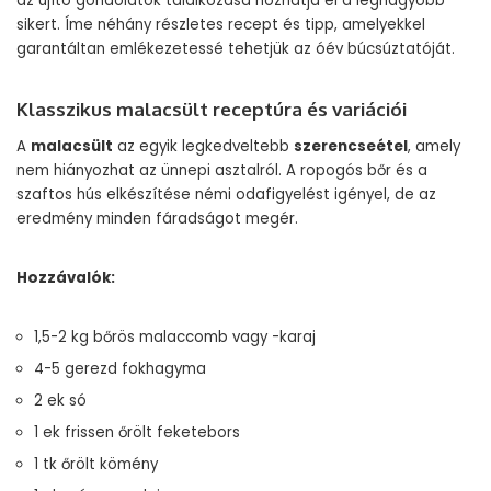
az újító gondolatok találkozása hozhatja el a legnagyobb
sikert. Íme néhány részletes recept és tipp, amelyekkel
garantáltan emlékezetessé tehetjük az óév búcsúztatóját.
Klasszikus malacsült receptúra és variációi
A
malacsült
az egyik legkedveltebb
szerencseétel
, amely
nem hiányozhat az ünnepi asztalról. A ropogós bőr és a
szaftos hús elkészítése némi odafigyelést igényel, de az
eredmény minden fáradságot megér.
Hozzávalók:
1,5-2 kg bőrös malaccomb vagy -karaj
4-5 gerezd fokhagyma
2 ek só
1 ek frissen őrölt feketebors
1 tk őrölt kömény