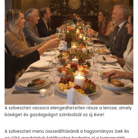
A szilveszteri vacsora elengedhetetlen része a lencse, amely
bőséget és gazdagságot szimbolizál az új évre!
A szilveszteri menü összeállításánál a hagyományos ízek és