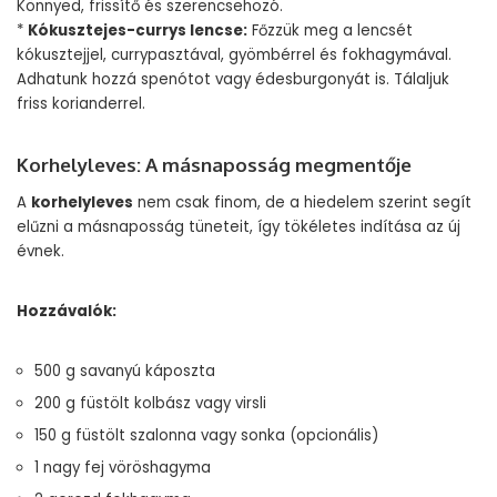
Könnyed, frissítő és szerencsehozó.
*
Kókusztejes-currys lencse:
Főzzük meg a lencsét
kókusztejjel, currypasztával, gyömbérrel és fokhagymával.
Adhatunk hozzá spenótot vagy édesburgonyát is. Tálaljuk
friss korianderrel.
Korhelyleves: A másnaposság megmentője
A
korhelyleves
nem csak finom, de a hiedelem szerint segít
elűzni a másnaposság tüneteit, így tökéletes indítása az új
évnek.
Hozzávalók:
500 g savanyú káposzta
200 g füstölt kolbász vagy virsli
150 g füstölt szalonna vagy sonka (opcionális)
1 nagy fej vöröshagyma