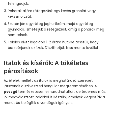
felengedjük.
Poharak aljára rétegezünk egy kevés granolát vagy
kekszmorzsát.
Ezután jön egy réteg joghurtkrém, majd egy réteg
gyümölcs. Ismételjük a rétegezést, amíg a poharak meg
nem telnek.
Tálalás előtt legalább 1-2 órára hűtőbe tesszük, hogy
összeérjenek az ízek. Díszíthetjük friss menta levéllel.
Italok és kísérők: A tökéletes
párosítások
Az ételek mellett az italok is meghatározó szerepet
játszanak a szilveszteri hangulat megteremtésében. A
pezsgő
természetesen elmaradhatatlan, de érdemes más,
jól megválasztott italokkal is készülni, amelyek kiegészítik a
menüt és kielégítik a vendégek igényeit.