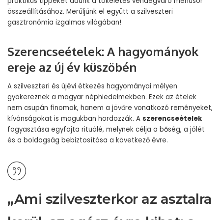
praktikus tippeket adunk a tökéletes vendégváró menüsor
összeállításához. Merüljünk el együtt a szilveszteri
gasztronómia izgalmas világában!
Szerencseételek: A hagyományok
ereje az új év küszöbén
A szilveszteri és újévi étkezés hagyományai mélyen
gyökereznek a magyar néphiedelmekben. Ezek az ételek
nem csupán finomak, hanem a jövőre vonatkozó reményeket,
kívánságokat is magukban hordozzák. A
szerencseételek
fogyasztása egyfajta rituálé, melynek célja a bőség, a jólét
és a boldogság bebiztosítása a következő évre.
„Ami szilveszterkor az asztalra