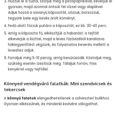
Húzzuk le a tűzről, szórjuk meg a pirospaprikával, keverjük el
gyorsan, majd azonnal öntsük fel vízzel vagy alaplével.
Adjuk hozzá a savanyú káposztát, sózzuk, borsozzuk,
tegyünk bele egy kevés őrölt köményt.
Fedő alatt főzzük puhára a káposztát, ez kb. 30-40 perc.
Amíg a káposzta fő, elkészítjük a habarást: a tejfölt
elkeverjük a liszttel, majd a leves főzővizéből kanalazva
hőkiegyenlítést végzünk, és folyamatos keverés mellett a
leveshez adjuk.
Forraljuk még 5-10 percig, amíg besűrűsödik. Kóstoljuk meg,
szükség esetén ízesítsük még. Tálaljuk forrón, friss
kenyérrel vagy tejföllel.
Könnyed vendégváró falatkák: Mini szendvicsek és
tekercsek
A
könnyű falatok
elengedhetetlenek a szilveszteri bulikhoz.
Gyorsan elkészülnek, és mindenki kedvére válogathat.