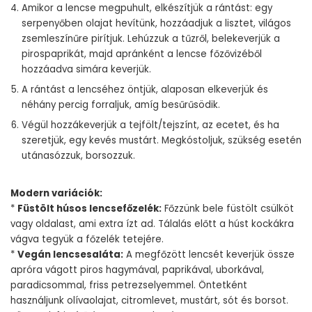
Amikor a lencse megpuhult, elkészítjük a rántást: egy
serpenyőben olajat hevítünk, hozzáadjuk a lisztet, világos
zsemleszínűre pirítjuk. Lehúzzuk a tűzről, belekeverjük a
pirospaprikát, majd apránként a lencse főzővizéből
hozzáadva simára keverjük.
A rántást a lencséhez öntjük, alaposan elkeverjük és
néhány percig forraljuk, amíg besűrűsödik.
Végül hozzákeverjük a tejfölt/tejszínt, az ecetet, és ha
szeretjük, egy kevés mustárt. Megkóstoljuk, szükség esetén
utánasózzuk, borsozzuk.
Modern variációk:
*
Füstölt húsos lencsefőzelék:
Főzzünk bele füstölt csülköt
vagy oldalast, ami extra ízt ad. Tálalás előtt a húst kockákra
vágva tegyük a főzelék tetejére.
*
Vegán lencsesaláta:
A megfőzött lencsét keverjük össze
apróra vágott piros hagymával, paprikával, uborkával,
paradicsommal, friss petrezselyemmel. Öntetként
használjunk olívaolajat, citromlevet, mustárt, sót és borsot.