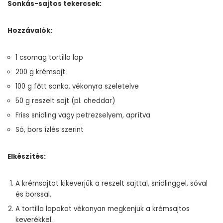
Sonkás-sajtos tekercsek:
Hozzávalók:
1 csomag tortilla lap
200 g krémsajt
100 g főtt sonka, vékonyra szeletelve
50 g reszelt sajt (pl. cheddar)
Friss snidling vagy petrezselyem, aprítva
Só, bors ízlés szerint
Elkészítés:
A krémsajtot kikeverjük a reszelt sajttal, snidlinggel, sóval
és borssal.
A tortilla lapokat vékonyan megkenjük a krémsajtos
keverékkel.