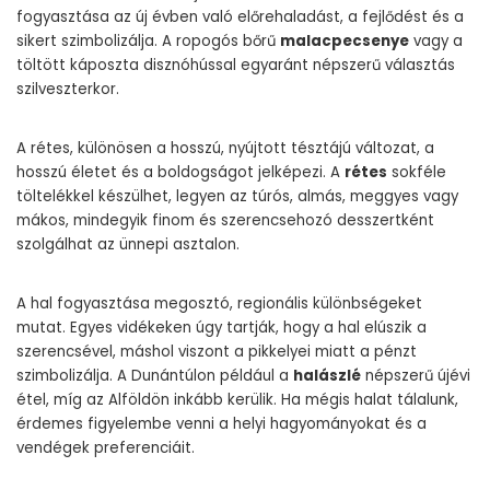
fogyasztása az új évben való előrehaladást, a fejlődést és a
sikert szimbolizálja. A ropogós bőrű
malacpecsenye
vagy a
töltött káposzta disznóhússal egyaránt népszerű választás
szilveszterkor.
A rétes, különösen a hosszú, nyújtott tésztájú változat, a
hosszú életet és a boldogságot jelképezi. A
rétes
sokféle
töltelékkel készülhet, legyen az túrós, almás, meggyes vagy
mákos, mindegyik finom és szerencsehozó desszertként
szolgálhat az ünnepi asztalon.
A hal fogyasztása megosztó, regionális különbségeket
mutat. Egyes vidékeken úgy tartják, hogy a hal elúszik a
szerencsével, máshol viszont a pikkelyei miatt a pénzt
szimbolizálja. A Dunántúlon például a
halászlé
népszerű újévi
étel, míg az Alföldön inkább kerülik. Ha mégis halat tálalunk,
érdemes figyelembe venni a helyi hagyományokat és a
vendégek preferenciáit.