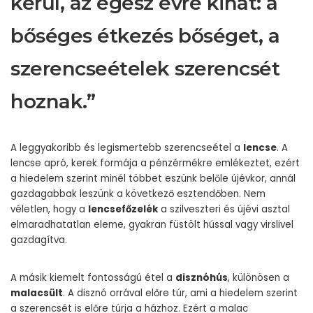
kerül, az egész évre kihat: a
bőséges étkezés bőséget, a
szerencseételek szerencsét
hoznak.”
A leggyakoribb és legismertebb szerencseétel a
lencse
. A
lencse apró, kerek formája a pénzérmékre emlékeztet, ezért
a hiedelem szerint minél többet eszünk belőle újévkor, annál
gazdagabbak leszünk a következő esztendőben. Nem
véletlen, hogy a
lencsefőzelék
a szilveszteri és újévi asztal
elmaradhatatlan eleme, gyakran füstölt hússal vagy virslivel
gazdagítva.
A másik kiemelt fontosságú étel a
disznóhús
, különösen a
malacsült
. A disznó orrával előre túr, ami a hiedelem szerint
a szerencsét is előre túrja a házhoz. Ezért a malac