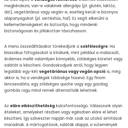
megkérdezni, van-e valakinek allergiája (pl. glutén, laktóz,
dió), vegetáriánus vagy vegán-e, esetleg kerüli-e bizonyos
alapanyagokat (pl. sertéshús, hal). Ez segít elkerülni a
kellemetlenségeket és biztosítja, hogy mindenki
biztonságosan és jóllakottan távozhasson.
A menü összeállításakor törekedjünk a
sokféleségre
. Ha
klasszikus főfogásokat is kínálunk, mint például a malacsült,
érdemes mellé valamilyen könnyebb, zöldséges köretet vagy
salátát is készíteni. Gondoskodjunk arról, hogy legyen
legalább egy-két
vegetáriánus vagy vegán opció
is, még
akkor is, ha a vendégek többsége húsevő. Egy finom
lencsesaláta, egy zöldséges quiche vagy egy gazdag
gombás ragu mind remek alternatívák lehetnek.
Az
előre elkészíthetőség
kulcsfontosságú. Válasszunk olyan
ételeket, amelyeket részben vagy egészben előre el lehet
készíteni, így szilveszter napján már csak az utolsó simítások
maradnak. A mártogatósok, saláták alapjai, a sütemények