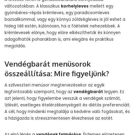
változatokban. A klasszikus
korhelyleves
mellett egy
gyömbéres-répás krémleves, egy paradicsomleves
bazsalikommal, vagy egy könnyű zöldségleves is jól eshet a
hideg téli estén, különösen, ha a főételek nehezebbek. A
krémlevesek előnye, hogy előre elkészíthetők és könnyen
adagolhatók poharakban is, ami elegáns és praktikus
megoldás.
Vendégbarát menüsorok
összeállítása: Mire figyeljünk?
A szilveszteri menüsor megtervezésekor az egyik
legfontosabb szempont, hogy az
vendégbarát
legyen. Ez
azt jelenti, hogy figyelembe vesszük a vendégek számát,
ízlését, esetleges ételérzékenységeit és diétás preferenciáit.
A cél, hogy mindenki megtalálja a kedvére való fogásokat, és
a házigazda is stresszmentesen élvezhesse az estét.
Az első lépés a
vendégek felmérése
. Érdemes előzetesen