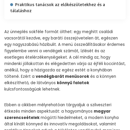
Praktikus tanácsok az előkészületekhez és a
tálaláshoz
Az ünneplés sokféle formát ölthet: egy meghitt családi
vacsorától kezdve, egy baráti összejövetelen át, egészen
egy nagyszabású házibulit. A menü összeállításakor érdemes
figyelembe venni a vendégek számát, ízlését és az
esetleges ételérzékenységeket. A cél mindig az, hogy
mindenki jóllakottan és elégedetten várja az éjféli koccintást,
anélkül, hogy a házigazda az egész estét a konyhában
töltené. Ezért a
vendégbarát menüsorok
és a könnyen
elkészíthető, de látványos
könnyű falatok
kulcsfontosságúak lehetnek.
Ebben a cikkben mélyrehatóan tárgyaljuk a szilveszteri
étkezés minden aspektusát: a hagyományos
magyar
szerencseételek
mögötti hiedelmeket, a modern konyha
által kínált könnyed és innovatív megoldásokat, valamint