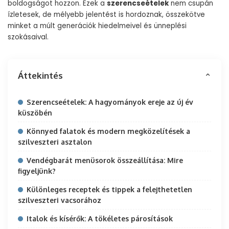
boldogságot hozzon. Ezek a
szerencseételek
nem csupán
ízletesek, de mélyebb jelentést is hordoznak, összekötve
minket a múlt generációk hiedelmeivel és ünneplési
szokásaival.
Áttekintés
Szerencseételek: A hagyományok ereje az új év
küszöbén
Könnyed falatok és modern megközelítések a
szilveszteri asztalon
Vendégbarát menüsorok összeállítása: Mire
figyeljünk?
Különleges receptek és tippek a felejthetetlen
szilveszteri vacsorához
Italok és kísérők: A tökéletes párosítások