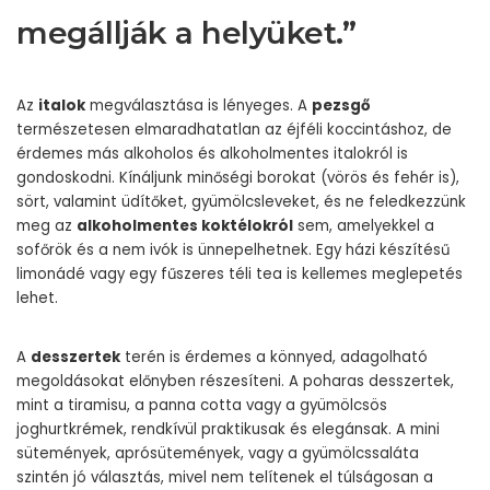
megállják a helyüket.”
Az
italok
megválasztása is lényeges. A
pezsgő
természetesen elmaradhatatlan az éjféli koccintáshoz, de
érdemes más alkoholos és alkoholmentes italokról is
gondoskodni. Kínáljunk minőségi borokat (vörös és fehér is),
sört, valamint üdítőket, gyümölcsleveket, és ne feledkezzünk
meg az
alkoholmentes koktélokról
sem, amelyekkel a
sofőrök és a nem ivók is ünnepelhetnek. Egy házi készítésű
limonádé vagy egy fűszeres téli tea is kellemes meglepetés
lehet.
A
desszertek
terén is érdemes a könnyed, adagolható
megoldásokat előnyben részesíteni. A poharas desszertek,
mint a tiramisu, a panna cotta vagy a gyümölcsös
joghurtkrémek, rendkívül praktikusak és elegánsak. A mini
sütemények, aprósütemények, vagy a gyümölcssaláta
szintén jó választás, mivel nem telítenek el túlságosan a