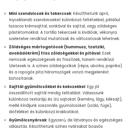
Mini szendvicsek és tekercsek
: Készíthetünk apró,
ínycsiklandó szendvicseket különböző feltétekkel, például
lazacos krémsajttal, sonkával és sajttal, vagy zöldséges
pástétomokkal. A tortilla tekercsek is kiválóak, vékonyra
szeletelve rendkívül mutatósak és változatosak lehetnek.
Zöldséges mártogatósok (hummusz, tzatziki,
avokádókrém) friss zöldségekkel és pitával
: Ezek
nemcsak egészségesek és frissítőek, hanem rendkívül
ízletesek is. A színes zöldségcsíkok (répa, uborka, paprika)
és a ropogós pita háromszögek vonzó megjelenést
biztosítanak.
Sajttál gyümölcsökkel és kekszekkel
: Egy jól
összeállított sajttál mindig telitalálat. Válasszunk
különböző textúrájú és ízű sajtokat (kemény, lágy, kéksajt),
mellé kínáljunk szezonális gyümölcsöket (szőlő, füge),
dióféléket és különböző krakkolókat.
Gyümölcsnyársak
: Egyszerű, de látványos és egészséges
választás. Készíthetünk színes nyársakat bogyós