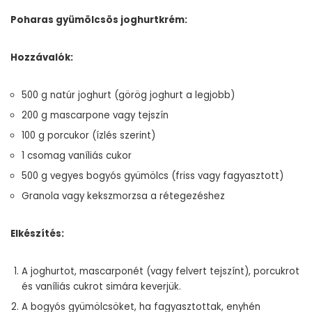
Poharas gyümölcsös joghurtkrém:
Hozzávalók:
500 g natúr joghurt (görög joghurt a legjobb)
200 g mascarpone vagy tejszín
100 g porcukor (ízlés szerint)
1 csomag vaníliás cukor
500 g vegyes bogyós gyümölcs (friss vagy fagyasztott)
Granola vagy kekszmorzsa a rétegezéshez
Elkészítés:
A joghurtot, mascarponét (vagy felvert tejszínt), porcukrot
és vaníliás cukrot simára keverjük.
A bogyós gyümölcsöket, ha fagyasztottak, enyhén