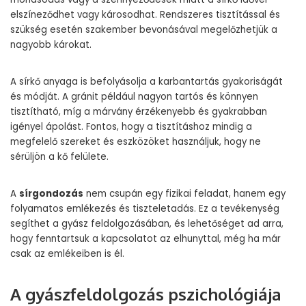
elszíneződhet vagy károsodhat. Rendszeres tisztítással és
szükség esetén szakember bevonásával megelőzhetjük a
nagyobb károkat.
A sírkő anyaga is befolyásolja a karbantartás gyakoriságát
és módját. A gránit például nagyon tartós és könnyen
tisztítható, míg a márvány érzékenyebb és gyakrabban
igényel ápolást. Fontos, hogy a tisztításhoz mindig a
megfelelő szereket és eszközöket használjuk, hogy ne
sérüljön a kő felülete.
A
sírgondozás
nem csupán egy fizikai feladat, hanem egy
folyamatos emlékezés és tiszteletadás. Ez a tevékenység
segíthet a gyász feldolgozásában, és lehetőséget ad arra,
hogy fenntartsuk a kapcsolatot az elhunyttal, még ha már
csak az emlékeiben is él.
A gyászfeldolgozás pszichológiája