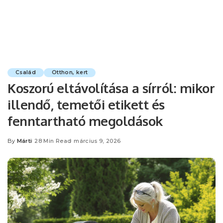
Család
Otthon, kert
Koszorú eltávolítása a sírról: mikor
illendő, temetői etikett és
fenntartható megoldások
By
Márti
28 Min Read
március 9, 2026
Posted
by