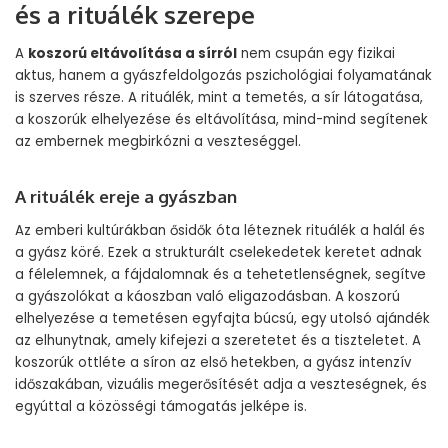
és a rituálék szerepe
A
koszorú eltávolítása a sírról
nem csupán egy fizikai
aktus, hanem a gyászfeldolgozás pszichológiai folyamatának
is szerves része. A rituálék, mint a temetés, a sír látogatása,
a koszorúk elhelyezése és eltávolítása, mind-mind segítenek
az embernek megbirkózni a veszteséggel.
A rituálék ereje a gyászban
Az emberi kultúrákban ősidők óta léteznek rituálék a halál és
a gyász köré. Ezek a strukturált cselekedetek keretet adnak
a félelemnek, a fájdalomnak és a tehetetlenségnek, segítve
a gyászolókat a káoszban való eligazodásban. A koszorú
elhelyezése a temetésen egyfajta búcsú, egy utolsó ajándék
az elhunytnak, amely kifejezi a szeretetet és a tiszteletet. A
koszorúk ottléte a síron az első hetekben, a gyász intenzív
időszakában, vizuális megerősítését adja a veszteségnek, és
egyúttal a közösségi támogatás jelképe is.