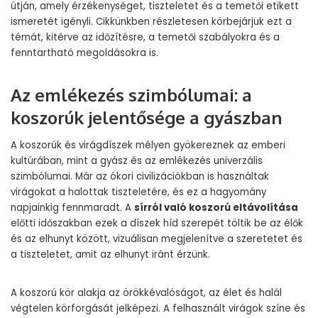
útján, amely érzékenységet, tiszteletet és a temetői etikett
ismeretét igényli. Cikkünkben részletesen körbejárjuk ezt a
témát, kitérve az időzítésre, a temetői szabályokra és a
fenntartható megoldásokra is.
Az emlékezés szimbólumai: a
koszorúk jelentősége a gyászban
A koszorúk és virágdíszek mélyen gyökereznek az emberi
kultúrában, mint a gyász és az emlékezés univerzális
szimbólumai. Már az ókori civilizációkban is használtak
virágokat a halottak tiszteletére, és ez a hagyomány
napjainkig fennmaradt. A
sírról való koszorú eltávolítása
előtti időszakban ezek a díszek híd szerepét töltik be az élők
és az elhunyt között, vizuálisan megjelenítve a szeretetet és
a tiszteletet, amit az elhunyt iránt érzünk.
A koszorú kör alakja az örökkévalóságot, az élet és halál
végtelen körforgását jelképezi. A felhasznált virágok színe és