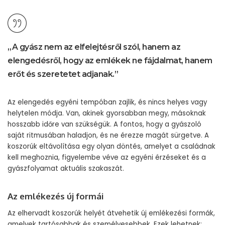
„A gyász nem az elfelejtésről szól, hanem az
elengedésről, hogy az emlékek ne fájdalmat, hanem
erőt és szeretetet adjanak.”
Az elengedés egyéni tempóban zajlik, és nincs helyes vagy
helytelen módja. Van, akinek gyorsabban megy, másoknak
hosszabb időre van szükségük. A fontos, hogy a gyászoló
saját ritmusában haladjon, és ne érezze magát sürgetve. A
koszorúk eltávolítása egy olyan döntés, amelyet a családnak
kell meghoznia, figyelembe véve az egyéni érzéseket és a
gyászfolyamat aktuális szakaszát.
Az emlékezés új formái
Az elhervadt koszorúk helyét átvehetik új emlékezési formák,
amelyek tartósabbak és személyesebbek. Ezek lehetnek: