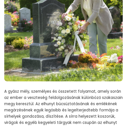
A gyász mély, személyes és összetett folyamat, amely során
az ember a veszteség feldolgozásának különböző szakaszain
megy keresztül. Az elhunyt búcsúztatásának és emlékének
megőrzésének egyik legősibb és legelterjedtebb formája a
sírhelyek gondozása, díszítése. A sírra helyezett koszorúk,
virágok és egyéb kegyeleti tárgyak nem csupán az elhunyt