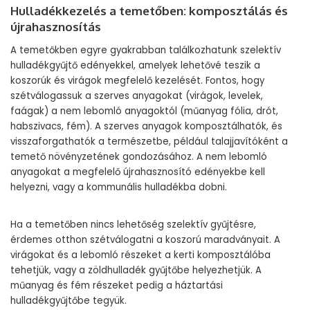
Hulladékkezelés a temetőben: komposztálás és
újrahasznosítás
A temetőkben egyre gyakrabban találkozhatunk szelektív
hulladékgyűjtő edényekkel, amelyek lehetővé teszik a
koszorúk és virágok megfelelő kezelését. Fontos, hogy
szétválogassuk a szerves anyagokat (virágok, levelek,
faágak) a nem lebomló anyagoktól (műanyag fólia, drót,
habszivacs, fém). A szerves anyagok komposztálhatók, és
visszaforgathatók a természetbe, például talajjavítóként a
temető növényzetének gondozásához. A nem lebomló
anyagokat a megfelelő újrahasznosító edényekbe kell
helyezni, vagy a kommunális hulladékba dobni.
Ha a temetőben nincs lehetőség szelektív gyűjtésre,
érdemes otthon szétválogatni a koszorú maradványait. A
virágokat és a lebomló részeket a kerti komposztálóba
tehetjük, vagy a zöldhulladék gyűjtőbe helyezhetjük. A
műanyag és fém részeket pedig a háztartási
hulladékgyűjtőbe tegyük.