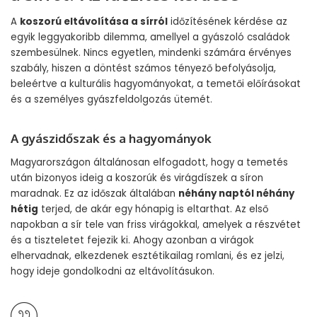
A
koszorú eltávolítása a sírról
időzítésének kérdése az
egyik leggyakoribb dilemma, amellyel a gyászoló családok
szembesülnek. Nincs egyetlen, mindenki számára érvényes
szabály, hiszen a döntést számos tényező befolyásolja,
beleértve a kulturális hagyományokat, a temetői előírásokat
és a személyes gyászfeldolgozás ütemét.
A gyászidőszak és a hagyományok
Magyarországon általánosan elfogadott, hogy a temetés
után bizonyos ideig a koszorúk és virágdíszek a síron
maradnak. Ez az időszak általában
néhány naptól néhány
hétig
terjed, de akár egy hónapig is eltarthat. Az első
napokban a sír tele van friss virágokkal, amelyek a részvétet
és a tiszteletet fejezik ki. Ahogy azonban a virágok
elhervadnak, elkezdenek esztétikailag romlani, és ez jelzi,
hogy ideje gondolkodni az eltávolításukon.