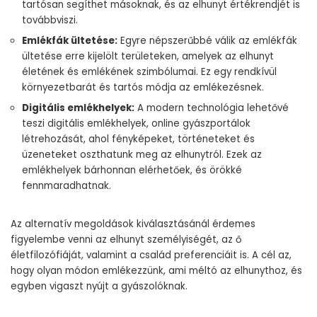
tartósan segíthet másoknak, és az elhunyt értékrendjét is
továbbviszi.
Emlékfák ültetése:
Egyre népszerűbbé válik az emlékfák
ültetése erre kijelölt területeken, amelyek az elhunyt
életének és emlékének szimbólumai. Ez egy rendkívül
környezetbarát és tartós módja az emlékezésnek.
Digitális emlékhelyek:
A modern technológia lehetővé
teszi digitális emlékhelyek, online gyászportálok
létrehozását, ahol fényképeket, történeteket és
üzeneteket oszthatunk meg az elhunytról. Ezek az
emlékhelyek bárhonnan elérhetőek, és örökké
fennmaradhatnak.
Az alternatív megoldások kiválasztásánál érdemes
figyelembe venni az elhunyt személyiségét, az ő
életfilozófiáját, valamint a család preferenciáit is. A cél az,
hogy olyan módon emlékezzünk, ami méltó az elhunythoz, és
egyben vigaszt nyújt a gyászolóknak.