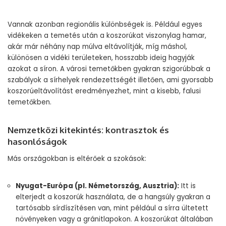
Vannak azonban regionális különbségek is. Például egyes
vidékeken a temetés után a koszorúkat viszonylag hamar,
akár már néhány nap múlva eltávolítják, míg máshol,
különösen a vidéki területeken, hosszabb ideig hagyják
azokat a síron. A városi temetőkben gyakran szigorúbbak a
szabályok a sírhelyek rendezettségét illetően, ami gyorsabb
koszorúeltávolítást eredményezhet, mint a kisebb, falusi
temetőkben.
Nemzetközi kitekintés: kontrasztok és
hasonlóságok
Más országokban is eltérőek a szokások:
Nyugat-Európa (pl. Németország, Ausztria):
Itt is
elterjedt a koszorúk használata, de a hangsúly gyakran a
tartósabb sírdíszítésen van, mint például a sírra ültetett
növényeken vagy a gránitlapokon. A koszorúkat általában