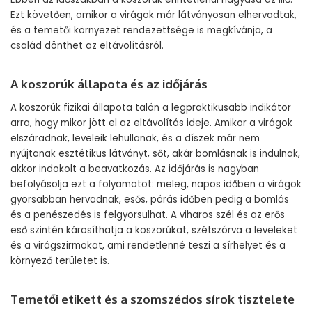
Ezt követően, amikor a virágok már látványosan elhervadtak,
és a temetői környezet rendezettsége is megkívánja, a
család dönthet az eltávolításról.
A koszorúk állapota és az időjárás
A koszorúk fizikai állapota talán a legpraktikusabb indikátor
arra, hogy mikor jött el az eltávolítás ideje. Amikor a virágok
elszáradnak, leveleik lehullanak, és a díszek már nem
nyújtanak esztétikus látványt, sőt, akár bomlásnak is indulnak,
akkor indokolt a beavatkozás. Az időjárás is nagyban
befolyásolja ezt a folyamatot: meleg, napos időben a virágok
gyorsabban hervadnak, esős, párás időben pedig a bomlás
és a penészedés is felgyorsulhat. A viharos szél és az erős
eső szintén károsíthatja a koszorúkat, szétszórva a leveleket
és a virágszirmokat, ami rendetlenné teszi a sírhelyet és a
környező területet is.
Temetői etikett és a szomszédos sírok tisztelete