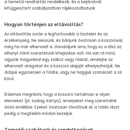
a temetői rendtartás rendelkezik, és a bejáratnál
kifüggesztett szabályzatban tájékozódhatunk.
Hogyan történjen az eltávolítás?
Az eltávolítás során a legfontosabb a tisztelet és az
érzékenység. Ne siessünk, és bánjunk óvatosan a koszorúval,
még ha már elhervadt is. Gondoljunk arra, hogy ez a dísz az
elhunyt iránti szeretetünk kifejezése volt. Ha van rá mód,
vigyünk magunkkal egy zsákot vagy táskát, amelybe az
elhervadt virágokat és a koszorú alapját elhelyezhetjük. Ne
dobjuk egyszerűen a földre, vagy ne hagyjuk szanaszét a sír
körül.
Érdemes megnézni, hogy a koszorú tartalmaz-e olyan
elemeket (pl. szalag, kártya), amelyeket meg szeretnénk
őrizni emlékbe. Ezeket óvatosan távolítsuk el, a többi részt
pedig a megfelelő módon kezeljük.
Temetői szabályok és rendelkezések