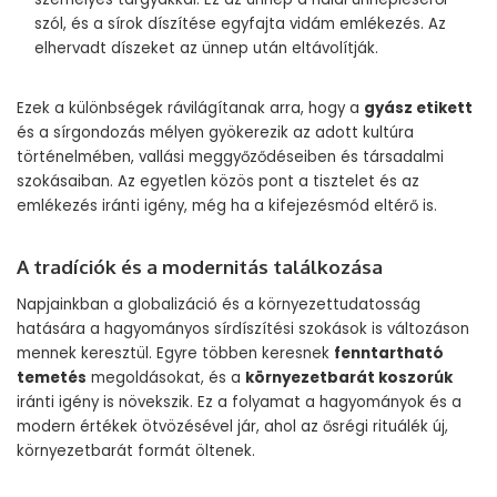
szól, és a sírok díszítése egyfajta vidám emlékezés. Az
elhervadt díszeket az ünnep után eltávolítják.
Ezek a különbségek rávilágítanak arra, hogy a
gyász etikett
és a sírgondozás mélyen gyökerezik az adott kultúra
történelmében, vallási meggyőződéseiben és társadalmi
szokásaiban. Az egyetlen közös pont a tisztelet és az
emlékezés iránti igény, még ha a kifejezésmód eltérő is.
A tradíciók és a modernitás találkozása
Napjainkban a globalizáció és a környezettudatosság
hatására a hagyományos sírdíszítési szokások is változáson
mennek keresztül. Egyre többen keresnek
fenntartható
temetés
megoldásokat, és a
környezetbarát koszorúk
iránti igény is növekszik. Ez a folyamat a hagyományok és a
modern értékek ötvözésével jár, ahol az ősrégi rituálék új,
környezetbarát formát öltenek.