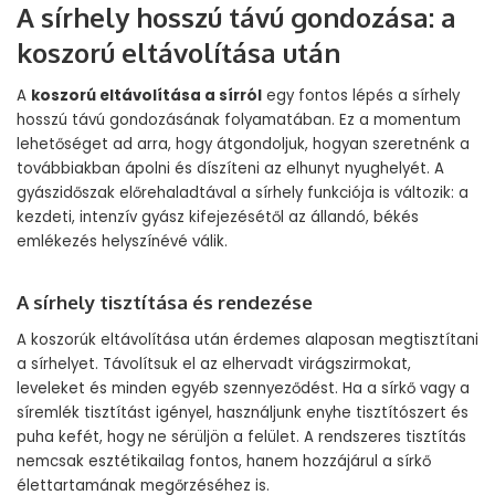
A sírhely hosszú távú gondozása: a
koszorú eltávolítása után
A
koszorú eltávolítása a sírról
egy fontos lépés a sírhely
hosszú távú gondozásának folyamatában. Ez a momentum
lehetőséget ad arra, hogy átgondoljuk, hogyan szeretnénk a
továbbiakban ápolni és díszíteni az elhunyt nyughelyét. A
gyászidőszak előrehaladtával a sírhely funkciója is változik: a
kezdeti, intenzív gyász kifejezésétől az állandó, békés
emlékezés helyszínévé válik.
A sírhely tisztítása és rendezése
A koszorúk eltávolítása után érdemes alaposan megtisztítani
a sírhelyet. Távolítsuk el az elhervadt virágszirmokat,
leveleket és minden egyéb szennyeződést. Ha a sírkő vagy a
síremlék tisztítást igényel, használjunk enyhe tisztítószert és
puha kefét, hogy ne sérüljön a felület. A rendszeres tisztítás
nemcsak esztétikailag fontos, hanem hozzájárul a sírkő
élettartamának megőrzéséhez is.