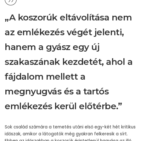
„A koszorúk eltávolítása nem
az emlékezés végét jelenti,
hanem a gyász egy új
szakaszának kezdetét, ahol a
fájdalom mellett a
megnyugvás és a tartós
emlékezés kerül előtérbe.”
Sok család számára a temetés utáni első egy-két hét kritikus
időszak, amikor a látogatók még gyakran felkeresik a sírt.
Ebben az időszakban a koszorúk érintetlenül hagyása az illő.