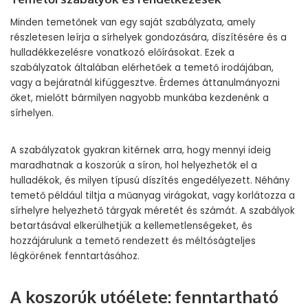
Minden temetőnek van egy saját szabályzata, amely
részletesen leírja a sírhelyek gondozására, díszítésére és a
hulladékkezelésre vonatkozó előírásokat. Ezek a
szabályzatok általában elérhetőek a temető irodájában,
vagy a bejáratnál kifüggesztve. Érdemes áttanulmányozni
őket, mielőtt bármilyen nagyobb munkába kezdenénk a
sírhelyen.
A szabályzatok gyakran kitérnek arra, hogy mennyi ideig
maradhatnak a koszorúk a síron, hol helyezhetők el a
hulladékok, és milyen típusú díszítés engedélyezett. Néhány
temető például tiltja a műanyag virágokat, vagy korlátozza a
sírhelyre helyezhető tárgyak méretét és számát. A szabályok
betartásával elkerülhetjük a kellemetlenségeket, és
hozzájárulunk a temető rendezett és méltóságteljes
légkörének fenntartásához.
A koszorúk utóélete: fenntartható