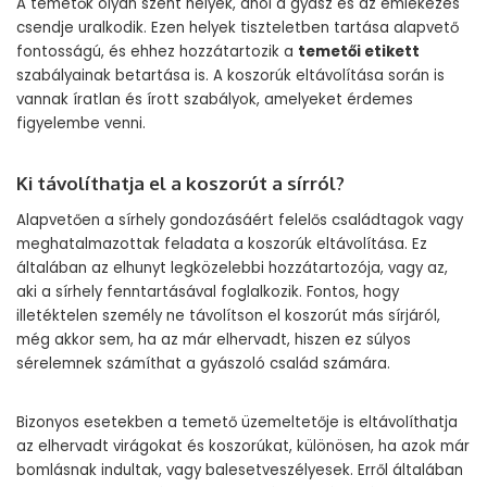
A temetők olyan szent helyek, ahol a gyász és az emlékezés
csendje uralkodik. Ezen helyek tiszteletben tartása alapvető
fontosságú, és ehhez hozzátartozik a
temetői etikett
szabályainak betartása is. A koszorúk eltávolítása során is
vannak íratlan és írott szabályok, amelyeket érdemes
figyelembe venni.
Ki távolíthatja el a koszorút a sírról?
Alapvetően a sírhely gondozásáért felelős családtagok vagy
meghatalmazottak feladata a koszorúk eltávolítása. Ez
általában az elhunyt legközelebbi hozzátartozója, vagy az,
aki a sírhely fenntartásával foglalkozik. Fontos, hogy
illetéktelen személy ne távolítson el koszorút más sírjáról,
még akkor sem, ha az már elhervadt, hiszen ez súlyos
sérelemnek számíthat a gyászoló család számára.
Bizonyos esetekben a temető üzemeltetője is eltávolíthatja
az elhervadt virágokat és koszorúkat, különösen, ha azok már
bomlásnak indultak, vagy balesetveszélyesek. Erről általában