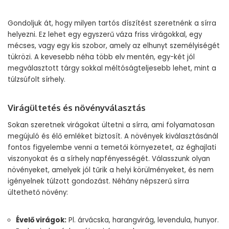
Gondoljuk át, hogy milyen tartós díszítést szeretnénk a sírra
helyezni. Ez lehet egy egyszerű váza friss virágokkal, egy
mécses, vagy egy kis szobor, amely az elhunyt személyiségét
tükrözi. A kevesebb néha több elv mentén, egy-két jól
megválasztott tárgy sokkal méltóságteljesebb lehet, mint a
túlzsúfolt sírhely.
Virágültetés és növényválasztás
Sokan szeretnek virágokat ültetni a sírra, ami folyamatosan
megújuló és élő emléket biztosít. A növények kiválasztásánál
fontos figyelembe venni a temetői környezetet, az éghajlati
viszonyokat és a sírhely napfényességét. Válasszunk olyan
növényeket, amelyek jól tűrik a helyi körülményeket, és nem
igényelnek túlzott gondozást. Néhány népszerű sírra
ültethető növény:
Évelő virágok:
Pl. árvácska, harangvirág, levendula, hunyor.