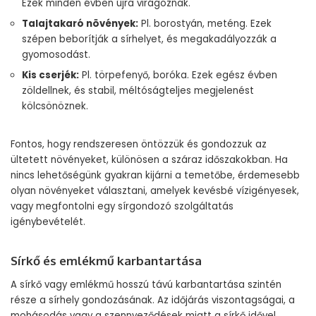
Ezek minden évben újra virágoznak.
Talajtakaró növények:
Pl. borostyán, meténg. Ezek
szépen beborítják a sírhelyet, és megakadályozzák a
gyomosodást.
Kis cserjék:
Pl. törpefenyő, boróka. Ezek egész évben
zöldellnek, és stabil, méltóságteljes megjelenést
kölcsönöznek.
Fontos, hogy rendszeresen öntözzük és gondozzuk az
ültetett növényeket, különösen a száraz időszakokban. Ha
nincs lehetőségünk gyakran kijárni a temetőbe, érdemesebb
olyan növényeket választani, amelyek kevésbé vízigényesek,
vagy megfontolni egy sírgondozó szolgáltatás
igénybevételét.
Sírkő és emlékmű karbantartása
A sírkő vagy emlékmű hosszú távú karbantartása szintén
része a sírhely gondozásának. Az időjárás viszontagságai, a
mohásodás vagy a szennyeződések miatt a sírkő idővel