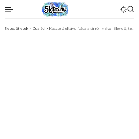
5letes ötletek
>
Család
>
Koszorú eltávolítása a sírról: mikor illendő, temetői etikett és fenntartható megoldások