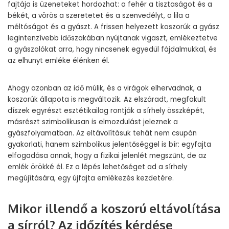
fajtája is üzeneteket hordozhat: a fehér a tisztaságot és a
békét, a vörös a szeretetet és a szenvedélyt, a lila a
méltóságot és a gyászt. A frissen helyezett koszorúk a gyász
legintenzívebb időszakában nyújtanak vigaszt, emlékeztetve
a gyászolókat arra, hogy nincsenek egyedül fájdalmukkal, és
az elhunyt emléke élénken él.
Ahogy azonban az idő múlik, és a virágok elhervadnak, a
koszorúk állapota is megváltozik. Az elszáradt, megfakult
díszek egyrészt esztétikailag rontják a sírhely összképét,
másrészt szimbolikusan is elmozdulást jeleznek a
gyászfolyamatban. Az eltávolításuk tehát nem csupán
gyakorlati, hanem szimbolikus jelentőséggel is bír: egyfajta
elfogadása annak, hogy a fizikai jelenlét megszűnt, de az
emlék örökké él. Ez a lépés lehetőséget ad a sírhely
megújítására, egy újfajta emlékezés kezdetére.
Mikor illendő a koszorú eltávolítása
a sírról? Az időzítés kérdése