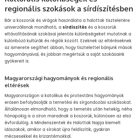
regionális szokások a sírdíszítésben
Bár a koszorúk és virágok használata a halottak tiszteletére
univerzálisnak mondható, a
sírdíszítés
és a koszorúk
eltávolításának szokásai jelentős különbségeket mutatnak a
különböző kultúrák és régiók között. Ezeknek az eltéréseknek
az ismerete segíthet abban, hogy tisztelettel bánjunk mások
hagyományaival, és jobban megértsük a saját szokásaink
gyökereit is.
Magyarországi hagyományok és regionális
eltérések
Magyarországon a katolikus és protestáns hagyományok
erősen befolyásolják a temetési és sírgondozási szokásokat.
Általánosan elmondható, hogy a temetés után hetekig, néha
hónapokig is a síron maradnak a koszorúk, különösen az első
évfordulóig. A Mindenszentek és Halottak Napja kiemelt
időszakok, amikor a sírokat újra feldíszítik, gyakran
mécsesekkel és krizantémokkal.