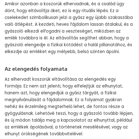
Amikor azonban a koszorúk elhervadnak, és a család úgy
dönt, hogy eltávolítja őket, ez is egy rituális lépés. Ez a
cselekedet szimbolikusan jelzi a gyász egy újabb szakaszába
való átlépést. A kezdeti, heves fájdalom lassan átalakul, és a
gyászoló elkezdi elfogadni a veszteséget, miközben az
emlék továbbra is él. Az eltávolítás segíthet abban, hogy a
gyászoló elengedje a fizikai kötődést a halál pillanatához, és
elkezdje az emléket egy mélyebb, belső szinten ápolni.
Az elengedés folyamata
Az elhervadt koszorúk eltávolítása az elengedés egy
formája. Ez nem azt jelenti, hogy elfelejtjük az elhunytat,
hanem azt, hogy elengedjük a gyász tárgyát, a fizikai
megnyilvánulását a fájdalomnak. Ez a folyamat gyakran
nehéz és érzelmileg megterhelő lehet, de fontos része a
gyógyulásnak. Lehetővé teszi, hogy a gyászoló tovább lépjen,
és új módon találja meg a kapcsolatot az elhunyttal, például
az emlékek ápolásával, a történetek mesélésével, vagy az
elhunyt örökségének továbbvitelével.