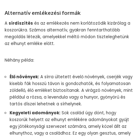
Alternatív emlékezési formák
A
sírdíszítés
és az emlékezés nem korlátozódik kizárólag a
koszorúkra. Számos alternatív, gyakran fenntarthatóbb
megoldás létezik, amelyekkel méltó módon tiszteleghetünk
az elhunyt emléke előtt.
Néhány példa:
Élő növények:
A sírra ültetett évelő növények, cserjék vagy
kisebb fák hosszú távon is gondozhatók, és folyamatosan
zöldellő, élő emléket biztosítanak. A virágzó növények, mint
például a rózsa, a levendula vagy a hunyor, gyönyörű és
tartós díszei lehetnek a sírhelynek.
Kegyeleti adományok:
Sok család úgy dönt, hogy
koszorúk helyett az elhunyt emlékére adományokat gyűjt
egy jótékonysági szervezet számára, amely közel állt az
elhunythoz, vagy a családhoz. Ez egy olyan gesztus, amely