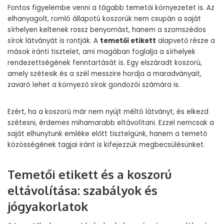
Fontos figyelembe venni a tágabb temetői környezetet is. Az
elhanyagolt, romló állapotú koszorúk nem csupán a saját
sírhelyen keltenek rossz benyomást, hanem a szomszédos
sírok látványát is rontják. A
temetői etikett
alapvető része a
mások iránti tisztelet, ami magában foglalja a sírhelyek
rendezettségének fenntartását is. Egy elszáradt koszorú,
amely szétesik és a szél messzire hordja a maradványait,
zavaró lehet a környező sírok gondozói számára is.
Ezért, ha a koszorú már nem nyújt méltó látványt, és elkezd
szétesni, érdemes mihamarabb eltávolítani. Ezzel nemcsak a
saját elhunytunk emléke előtt tisztelgünk, hanem a temető
közösségének tagjai iránt is kifejezzük megbecsülésünket.
Temetői etikett és a koszorú
eltávolítása: szabályok és
jógyakorlatok