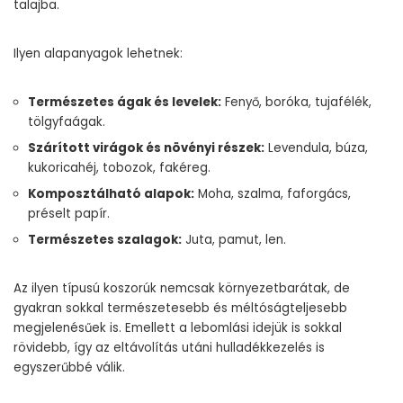
talajba.
Ilyen alapanyagok lehetnek:
Természetes ágak és levelek:
Fenyő, boróka, tujafélék,
tölgyfaágak.
Szárított virágok és növényi részek:
Levendula, búza,
kukoricahéj, tobozok, fakéreg.
Komposztálható alapok:
Moha, szalma, faforgács,
préselt papír.
Természetes szalagok:
Juta, pamut, len.
Az ilyen típusú koszorúk nemcsak környezetbarátak, de
gyakran sokkal természetesebb és méltóságteljesebb
megjelenésűek is. Emellett a lebomlási idejük is sokkal
rövidebb, így az eltávolítás utáni hulladékkezelés is
egyszerűbbé válik.