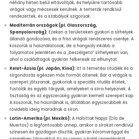
néhány héten belül eltávolítják, és helyükre tartósabb
virágok vagy mécsesek kerülnek. A temetők rendkívül
rendezettek, és a szabályok szigorúak.
Mediterrán országok (pl. Olaszország,
Spanyolország):
Ezeken a területeken gyakori a sírhelyek
állandó gondozása, és a friss virágok rendszeres cseréje. A
koszorúk is használatosak, de a hangsúly inkább a
folyamatos jelenléten és a „beszélgető” sírhelyeken van,
ahol a családtagok gyakran felkeresik az elhunytat.
Kelet-Ázsia (pl. Japán, Kína):
Itt a temetési rituálék és a
sírgondozás egészen más formát öltenek. Bár a virágok is
szerepet játszanak, gyakoriak a speciális rituális ételek,
füstölők és egyéb tárgyak, amelyeket a sírra helyeznek. A
tisztaság és az egyszerűség gyakran kiemelt szerepet kap.
A koszorúk, ha használnak is, általában egyszerűbbek és
rövidebb ideig maradnak a síron.
Latin-Amerika (pl. Mexikó):
A Halottak Napja (Día de
Muertos) a legfontosabb ünnep, amikor a sírokat rendkívül
színesen és gazdagon díszítik, gyakran körömvirággal és
személyes tárgyakkal. Ez az ünnep a halál ünnepléséről