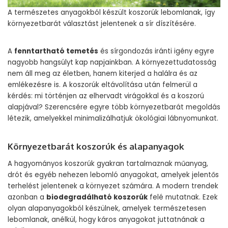
A természetes anyagokból készült koszorúk lebomlanak, így
környezetbarát választást jelentenek a sír díszítésére.
A
fenntartható temetés
és sírgondozás iránti igény egyre
nagyobb hangsúlyt kap napjainkban. A környezettudatosság
nem áll meg az életben, hanem kiterjed a halálra és az
emlékezésre is. A koszorúk eltávolítása után felmerül a
kérdés: mi történjen az elhervadt virágokkal és a koszorú
alapjával? Szerencsére egyre több környezetbarát megoldás
létezik, amelyekkel minimalizálhatjuk ökológiai lábnyomunkat.
Környezetbarát koszorúk és alapanyagok
A hagyományos koszorúk gyakran tartalmaznak műanyag,
drót és egyéb nehezen lebomló anyagokat, amelyek jelentős
terhelést jelentenek a környezet számára. A modern trendek
azonban a
biodegradálható koszorúk
felé mutatnak. Ezek
olyan alapanyagokból készülnek, amelyek természetesen
lebomlanak, anélkül, hogy káros anyagokat juttatnának a