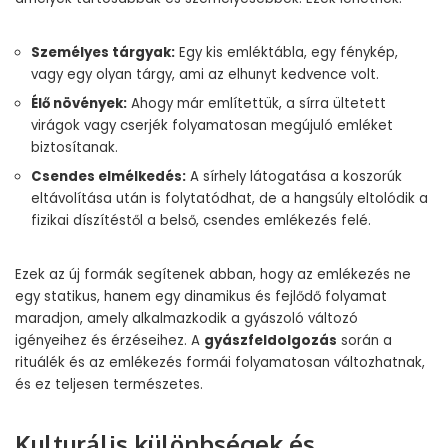
Személyes tárgyak:
Egy kis emléktábla, egy fénykép,
vagy egy olyan tárgy, ami az elhunyt kedvence volt.
Élő növények:
Ahogy már említettük, a sírra ültetett
virágok vagy cserjék folyamatosan megújuló emléket
biztosítanak.
Csendes elmélkedés:
A sírhely látogatása a koszorúk
eltávolítása után is folytatódhat, de a hangsúly eltolódik a
fizikai díszítéstől a belső, csendes emlékezés felé.
Ezek az új formák segítenek abban, hogy az emlékezés ne
egy statikus, hanem egy dinamikus és fejlődő folyamat
maradjon, amely alkalmazkodik a gyászoló változó
igényeihez és érzéseihez. A
gyászfeldolgozás
során a
rituálék és az emlékezés formái folyamatosan változhatnak,
és ez teljesen természetes.
Kulturális különbségek és