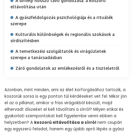
A sírhely hosszú távú gondozása: a koszorú
eltávolítása után
A gyászfeldolgozás pszichológiája és a rituálék
szerepe
Kulturális különbségek és regionális szokások a
sírdíszítésben
A temetkezési szolgáltatók és virágüzletek
szerepe a tanácsadásban
Záró gondolatok az emlékezésről és a tiszteletről
Azonban, mint minden, ami az élet körforgásához tartozik, a
koszorúk sorsa is egy ponton túl kérdéseket vet fel. Mikor jön
el az a pillanat, amikor a friss virágokból készült, majd
elhervadt díszeket el kell távolítani a sírról? Milyen etikai és
gyakorlati szempontokat kell figyelembe venni ebben a
helyzetben? A
koszorú eltávolítása a sírról
nem csupán
egy egyszerű feladat, hanem egy újabb apró lépés a gyász