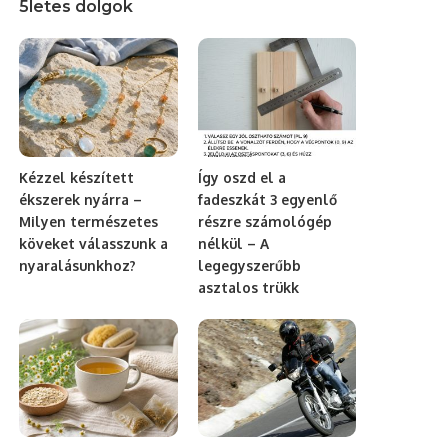
5letes dolgok
Kézzel készített
Így oszd el a
ékszerek nyárra –
fadeszkát 3 egyenlő
Milyen természetes
részre számológép
köveket válasszunk a
nélkül – A
nyaralásunkhoz?
legegyszerűbb
asztalos trükk