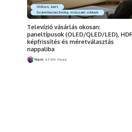
Otthon, kert
Számítástechnika, műszaki cikkek
Televízió vásárlás okosan:
paneltípusok (OLED/QLED/LED), HDR
képfrissítés és méretválasztás
nappaliba
Márti
43 Min Read
Posted
by