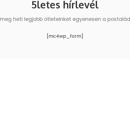
5letes hírlevél
meg heti legjobb ötleteinket egyenesen a postalá
[mc4wp_form]