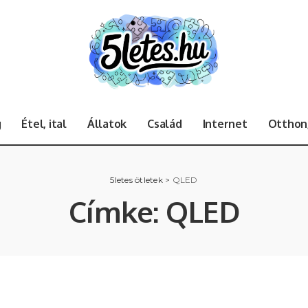
g
Étel, ital
Állatok
Család
Internet
Otthon,
5letes ötletek
>
QLED
Címke:
QLED