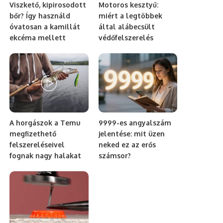
Viszkető, kipirosodott
Motoros kesztyű:
bőr? Így használd
miért a legtöbbek
óvatosan a kamillát
által alábecsült
ekcéma mellett
védőfelszerelés
A horgászok a Temu
9999-es angyalszám
megfizethető
jelentése: mit üzen
felszereléseivel
neked ez az erős
fognak nagy halakat
számsor?