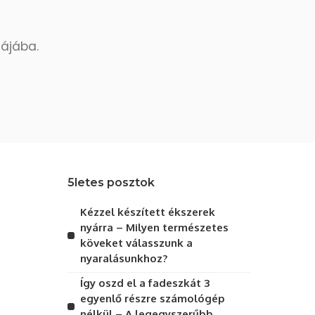
dájába.
5letes posztok
Kézzel készített ékszerek
nyárra – Milyen természetes
köveket válasszunk a
nyaralásunkhoz?
Így oszd el a fadeszkát 3
egyenlő részre számológép
nélkül – A legegyszerűbb