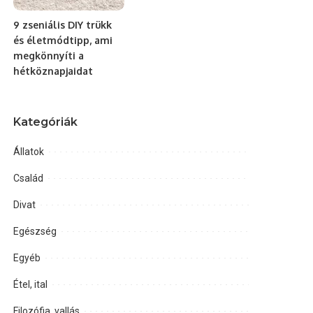
9 zseniális DIY trükk
és életmódtipp, ami
megkönnyíti a
hétköznapjaidat
Kategóriák
Állatok
Család
Divat
Egészség
Egyéb
Étel, ital
Filozófia, vallás