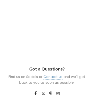
Got a Questions?
Find us on Socials or
Contact us
and we’ll get
back to you as soon as possible.